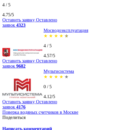
4 / 5
4.75/5
Оставить заявку
Оставлено
заявок
4323
Мосводоэксплуатация
★
★
★
★
★
4 / 5
4.57/5
Оставить заявку
Оставлено
заявок
9682
Мультисистема
★
★
★
★
★
0 / 5
4.12/5
Оставить заявку
Оставлено
заявок
4176
Поверка водяных счетчиков в Москве
Поделиться
Написать комментарий