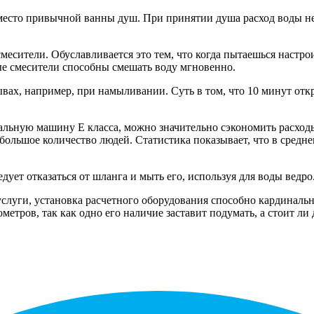
вместо привычной ванны душ. При принятии душа расход воды не
месители. Обуславливается это тем, что когда пытаешься наст
ые смесители способны смешать воду мгновенно.
рывах, например, при намыливании. Суть в том, что 10 минут от
альную машину E класса, можно значительно сэкономить расходы н
 большое количество людей. Статистика показывает, что в среднем
едует отказаться от шланга и мыть его, используя для воды ведро
услуги, установка расчетного оборудования способно кардиналь
метров, так как одно его наличие заставит подумать, а стоит л