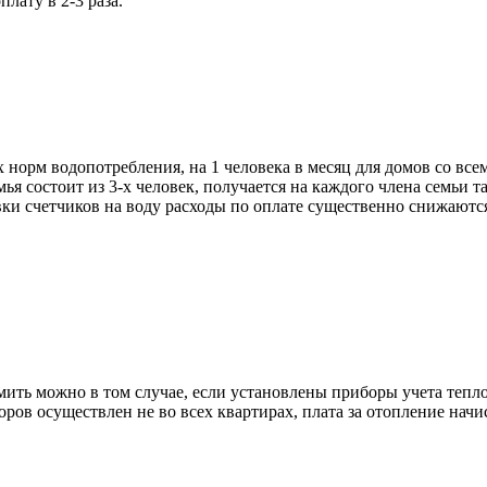
лату в 2-3 раза.
х норм водопотребления, на 1 человека в месяц для домов со вс
я состоит из 3-х человек, получается на каждого члена семьи так
овки счетчиков на воду расходы по оплате существенно снижаютс
ить можно в том случае, если установлены приборы учета тепло
ов осуществлен не во всех квартирах, плата за отопление начи