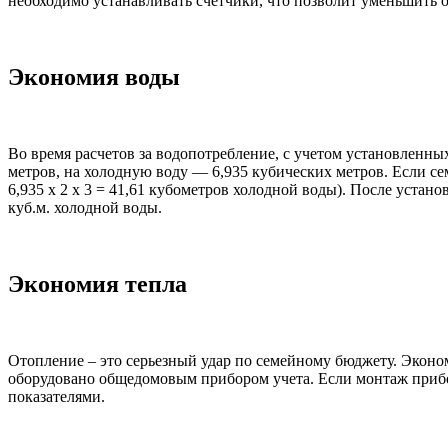
необходимо устанавливать счетчики, что позволит уменьшить оп
Экономия воды
Во время расчетов за водопотребление, с учетом установленны
метров, на холодную воду — 6,935 кубических метров. Если семь
6,935 х 2 х 3 = 41,61 кубометров холодной воды). После устан
куб.м. холодной воды.
Экономия тепла
Отопление – это серьезный удар по семейному бюджету. Эконом
оборудовано общедомовым прибором учета. Если монтаж прибор
показателями.