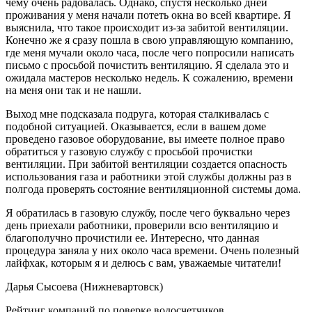
чему очень радовалась. Однако, спустя несколько дней
проживания у меня начали потеть окна во всей квартире. Я
выяснила, что такое происходит из-за забитой вентиляции.
Конечно же я сразу пошла в свою управляющую компанию,
где меня мучали около часа, после чего попросили написать
письмо с просьбой почистить вентиляцию. Я сделала это и
ожидала мастеров несколько недель. К сожалению, времени
на меня они так и не нашли.
Выход мне подсказала подруга, которая сталкивалась с
подобной ситуацией. Оказывается, если в вашем доме
проведено газовое оборудование, вы имеете полное право
обратиться у газовую службу с просьбой прочистки
вентиляции. При забитой вентиляции создается опасность
использования газа и работники этой службы должны раз в
полгода проверять состояние вентиляционной системы дома.
Я обратилась в газовую службу, после чего буквально через
день приехали работники, проверили всю вентиляцию и
благополучно прочистили ее. Интересно, что данная
процедура заняла у них около часа времени. Очень полезный
лайфхак, которым я и делюсь с вам, уважаемые читатели!
Дарья Сысоева (Нижневартовск)
Рейтинг компаний по поверке водосчетчиков