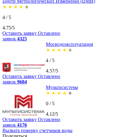
Центр Метрологических Измерений (ЦМИ)
★
★
★
★
★
4 / 5
4.75/5
Оставить заявку
Оставлено
заявок
4325
Мосводоэксплуатация
★
★
★
★
★
4 / 5
4.57/5
Оставить заявку
Оставлено
заявок
9684
Мультисистема
★
★
★
★
★
0 / 5
4.12/5
Оставить заявку
Оставлено
заявок
4176
Вызвать поверку счетчиков воды
Поделиться