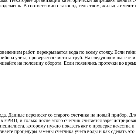
ма. Некоторые организации категорически запрещают менять сч
 поделаешь. В соответствии с законодательством, жильцы имеют 
ведением работ, перекрывается вода по всему стояку. Если гайк
прибора учета, проверяется чистота труб. На следующем шаге оч
ивайте на половину оборота. Если появились протечки во время
вода. Данные переносят со старого счетчика на новый прибор. Д
в ЕРИЦ, и только после этого счетчик считается зарегистриров
ециалиста, которому нужно показать акт о проверке качества и 
знаете процедуры замены счетчика учета воды и как сделать это