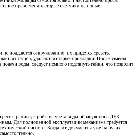
етчики жильцам самостоятельно и настоятельно просят
полное право менять старые счетчики на новые.
и не поддаются откручиванию, их придется срезать.
ищается штуцер, удаляются старые прокладки. После замены
 подачи воды, следует немного подтянуть гайки, что позволит
ля регистрации устройства учета воды обращаются в ДЕЗ.
анным. Для полноценной эксплуатации механизма требуется
технический паспорт. Когда все документы уже на руках,
 самостоятельно.