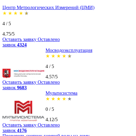
Центр Метрологических Измерений (ЦМИ)
★
★
★
★
★
4 / 5
4.75/5
Оставить заявку
Оставлено
заявок
4324
Мосводоэксплуатация
★
★
★
★
★
4 / 5
4.57/5
Оставить заявку
Оставлено
заявок
9683
Мультисистема
★
★
★
★
★
0 / 5
4.12/5
Оставить заявку
Оставлено
заявок
4176
Проверить счетчик горячей воды на дому