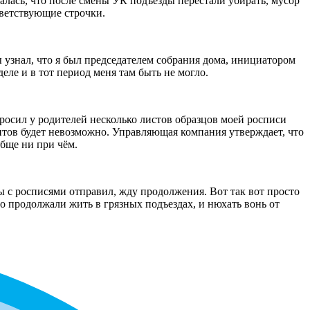
алась, что после смены УК подъезды перестали убирать, мусор
тветствующие строчки.
 узнал, что я был председателем собрания дома, инициатором
еле и в тот период меня там быть не могло.
росил у родителей несколько листов образцов моей росписи
нтов будет невозможно. Управляющая компания утверждает, что
обще ни при чём.
ы с росписями отправил, жду продолжения. Вот так вот просто
то продолжали жить в грязных подъездах, и нюхать вонь от