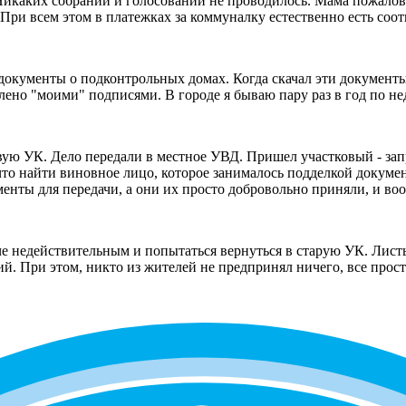
 Никаких собраний и голосований не проводилось. Мама пожалов
 При всем этом в платежках за коммуналку естественно есть соо
 документы о подконтрольных домах. Когда скачал эти документы
ено "моими" подписями. В городе я бываю пару раз в год по нед
вую УК. Дело передали в местное УВД. Пришел участковый - зап
что найти виновное лицо, которое занималось подделкой докуме
енты для передачи, а они их просто добровольно приняли, и во
че недействительным и попытаться вернуться в старую УК. Лист
ий. При этом, никто из жителей не предпринял ничего, все прос