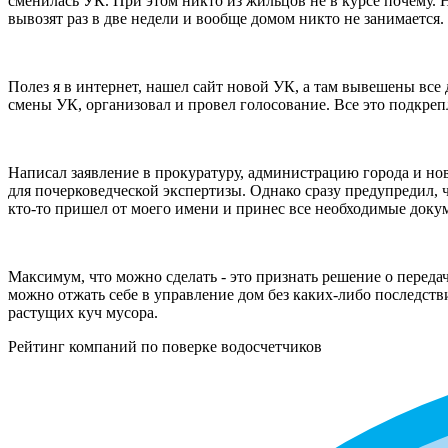
сменилась УК. При этом никто из жильцов не в курсе почему.
вывозят раз в две недели и вообще домом никто не занимается.
Полез я в интернет, нашел сайт новой УК, а там вывешены все
смены УК, организовал и провел голосование. Все это подкрепл
Написал заявление в прокуратуру, администрацию города и но
для почерковедческой экспертизы. Однако сразу предупредил, 
кто-то пришел от моего имени и принес все необходимые докум
Максимум, что можно сделать - это признать решение о переда
можно отжать себе в управление дом без каких-либо последств
растущих куч мусора.
Рейтинг компаний по поверке водосчетчиков