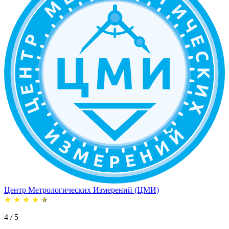
Центр Метрологических Измерений (ЦМИ)
★
★
★
★
★
4 / 5