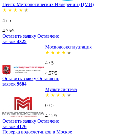
Центр Метрологических Измерений (ЦМИ)
★
★
★
★
★
4 / 5
4.75/5
Оставить заявку
Оставлено
заявок
4325
Мосводоэксплуатация
★
★
★
★
★
4 / 5
4.57/5
Оставить заявку
Оставлено
заявок
9684
Мультисистема
★
★
★
★
★
0 / 5
4.12/5
Оставить заявку
Оставлено
заявок
4176
Поверка водосчетчиков в Москве