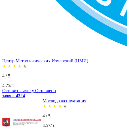
Центр Метрологических Измерений (ЦМИ)
★
★
★
★
★
4 / 5
4.75/5
Оставить заявку
Оставлено
заявок
4324
Мосводоэксплуатация
★
★
★
★
★
4 / 5
4.57/5