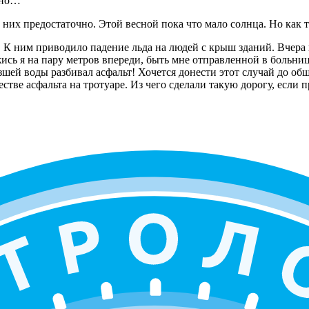
вно…
а них предостаточно. Этой весной пока что мало солнца. Но как т
. К ним приводило падение льда на людей с крыш зданий. Вчера ш
сь я на пару метров впереди, быть мне отправленной в больницу.
зшей воды разбивал асфальт! Хочется донести этот случай до об
стве асфальта на тротуаре. Из чего сделали такую дорогу, если 