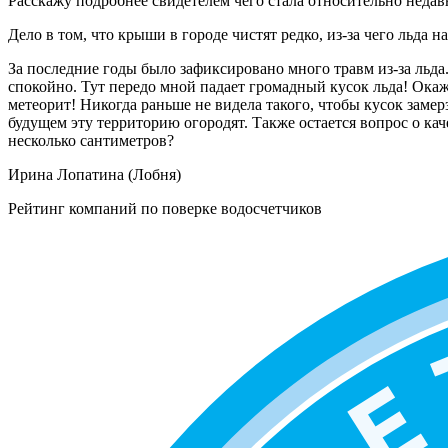
Расскажу подробнее свидетелем чего стала относительно неда
Дело в том, что крыши в городе чистят редко, из-за чего льда н
За последние годы было зафиксировано много травм из-за льда
спокойно. Тут передо мной падает громадный кусок льда! Окажи
метеорит! Никогда раньше не видела такого, чтобы кусок замер
будущем эту территорию огородят. Также остается вопрос о каче
несколько сантиметров?
Ирина Лопатина (Лобня)
Рейтинг компаний по поверке водосчетчиков