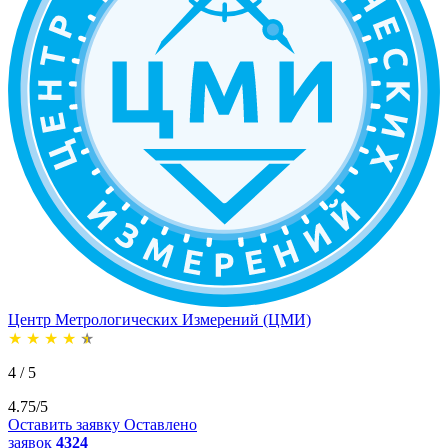
Центр Метрологических Измерений (ЦМИ)
★
★
★
★
★
4 / 5
4.75/5
Оставить заявку
Оставлено
заявок
4324