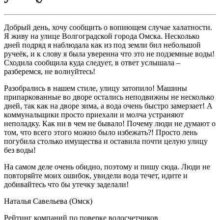
Добрый день, хочу сообщить о вопиющем случае халатности.
Я живу на улице Волгоградской города Омска. Несколько
дней подряд я наблюдала как из под земли бил небольшой
ручеёк, и к слову я была уверенна что это не подземные воды!
Сходила сообщила куда следует, в ответ услышала –
разберемся, не волнуйтесь!
Разобрались в нашем стиле, улицу затопило! Машины
припаркованные во дворе остались неподвижны не несколько
дней, так как на дворе зима, а вода очень быстро замерзает! А
коммунальщики просто приехали и молча устраняют
неполадку. Как ни в чем не бывало! Почему люди не думают о
том, что всего этого можно было избежать?! Просто лень
погубила столько имущества и оставила почти целую улицу
без воды!
На самом деле очень обидно, поэтому и пишу сюда. Люди не
повторяйте моих ошибок, увидели вода течет, идите и
добивайтесь что бы утечку заделали!
Наталья Савельева (Омск)
Рейтинг компаний по поверке водосчетчиков