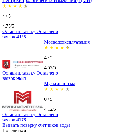
Центр Метрологических Измерений (ЦМИ)
★
★
★
★
★
4 / 5
4.75/5
Оставить заявку
Оставлено
заявок
4325
Мосводоэксплуатация
★
★
★
★
★
4 / 5
4.57/5
Оставить заявку
Оставлено
заявок
9684
Мультисистема
★
★
★
★
★
0 / 5
4.12/5
Оставить заявку
Оставлено
заявок
4176
Вызвать поверку счетчиков воды
Поделиться