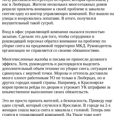
нас в Люберцах. Жители нескольких многоэтажных домов
решили привлечь внимание к своей проблеме и завалили
снегом одну из контор управляющих компаний. Все вышли на
улицы и вооружились лопатами. В итоге, получился
внушительный такой сугроб.
Вход в офис управляющей компании оказался полностью
засыпан. Сделали это для того, чтобы сотрудники и
руководящий персонал обратил внимание на проблему по
уборке снега на придомовой территории МКД. Руководитель
организации не справляется со своими обязанностями.
Многочисленные жалобы и письма не принесли должного
эффекта. Хотя, руководитель и распорядился выделить
дополнительный объем технике по уборке снега, ситуация не
сдвинулась с мертвой точки. Морозы и оттепель доставили
много хлопот работникам УО не только в Люберцах, но и
других городах нашей страны. Например, в Красноярске
мэрия провела рейды по дворам и угрожает УК штрафами за
некачественное выполнение своих обязательств.
Это не просто прихоть жителей, а безопасность. Приведу еще
один случай, который случился в Ярославле. В городе на 2-х
женщин сошла масса снега и завалила с головой. Теперь они
судятся в управляющей компанией. На Урале тоже идет