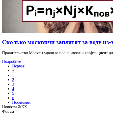
Сколько москвичи заплатят за воду из
Правительство Москвы удвоило повышающий коэффициент для жи
Подробнее
Первая
«
1
2
3
4
5
»
Последняя
Новости ЖКХ
Форум