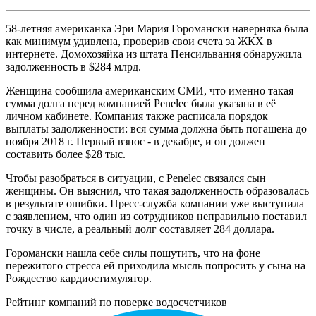
58-летняя американка Эри Мария Горомански наверняка была
как минимум удивлена, проверив свои счета за ЖКХ в
интернете. Домохозяйка из штата Пенсильвания обнаружила
задолженность в $284 млрд.
Женщина сообщила американским СМИ, что именно такая
сумма долга перед компанией Penelec была указана в её
личном кабинете. Компания также расписала порядок
выплаты задолженности: вся сумма должна быть погашена до
ноября 2018 г. Первый взнос - в декабре, и он должен
составить более $28 тыс.
Чтобы разобраться в ситуации, с Penelec связался сын
женщины. Он выяснил, что такая задолженность образовалась
в результате ошибки. Пресс-служба компании уже выступила
с заявлением, что один из сотрудников неправильно поставил
точку в числе, а реальный долг составляет 284 доллара.
Горомански нашла себе силы пошутить, что на фоне
пережитого стресса ей приходила мысль попросить у сына на
Рождество кардиостимулятор.
Рейтинг компаний по поверке водосчетчиков