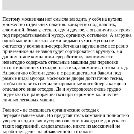
Поэтому москвичам нет смысла заводить у себя на кухнях
множество отдельных пакетов: конкретно под пластик,
алюминий, бумагу, стекло, еду и другое, а ограничиться тремя:
под перерабатываемый мусор, органику, остальное. А загрузка
одной машины несколькими видами сухого мусора не
считается у компании-переработчика нарушением: все равно
привезенное на ее завод будет сортироваться вручную. На
данном этапе компании-переработчику экономически
невыгодно содержать отдельные машины для перевозки
отсортированных отходов пластика, алюминия, стекла и т. д.
Аналогично обстоит дело и с разноцветными баками под
разные виды мусора: московские дворы достаточно тесны,
чтобы поставить специализированные контейнеры каждого
отдельного вида отходов. Да и мусоровозам очень трудно
подъезжать и разворачиваться при огромном количестве
личных легковых машин.
Главное - не смешивать органические отходы с
перерабатываемыми. Но представитель компании полностью
уверен в водителях мусоровозов: они никогда не допускают
таких нарушений, следовательно, никто из москвичей не
заработает денег на объявленной фотоохоте.