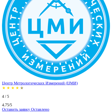
Центр Метрологических Измерений (ЦМИ)
★
★
★
★
★
4 / 5
4.75/5
Оставить заявку
Оставлено