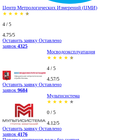
Центр Метрологических Измерений (ЦМИ)
★
★
★
★
★
4 / 5
4.75/5
Оставить заявку
Оставлено
заявок
4325
Мосводоэксплуатация
★
★
★
★
★
4 / 5
4.57/5
Оставить заявку
Оставлено
заявок
9684
Мультисистема
★
★
★
★
★
0 / 5
4.12/5
Оставить заявку
Оставлено
заявок
4176
Поверка счетчиков воды без снятия