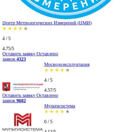
Центр Метрологических Измерений (ЦМИ)
★
★
★
★
★
4 / 5
4.75/5
Оставить заявку
Оставлено
заявок
4323
Мосводоэксплуатация
★
★
★
★
★
4 / 5
4.57/5
Оставить заявку
Оставлено
заявок
9682
Мультисистема
★
★
★
★
★
0 / 5
4.12/5