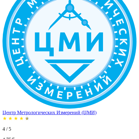
Центр Метрологических Измерений (ЦМИ)
★
★
★
★
★
4 / 5