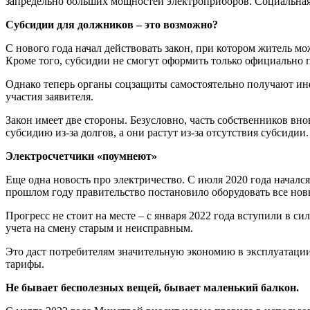
запредельно больших мощностей электроприборов. Социальная 
Субсидии для должников – это возможно?
С нового года начал действовать закон, при котором житель м
Кроме того, субсидии не смогут оформить только официально
Однако теперь органы соцзащиты самостоятельно получают ин
участия заявителя.
Закон имеет две стороны. Безусловно, часть собственников вн
субсидию из-за долгов, а они растут из-за отсутствия субсидии.
Электросчетчики «поумнеют»
Еще одна новость про электричество. С июля 2020 года начался
прошлом году правительство постановило оборудовать все но
Прогресс не стоит на месте – с января 2022 года вступили в 
учета на смену старым и неисправным.
Это даст потребителям значительную экономию в эксплуатации
тарифы.
Не бывает бесполезных вещей, бывает маленький балкон.