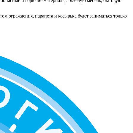
ывоопасные и горючие материалы, тяжелую мебель, бытовую
том ограждения, парапета и козырька будет заниматься только