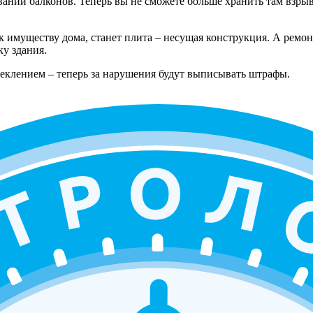
вании балконов. Теперь вы не сможете больше хранить там взр
к имуществу дома, станет плита – несущая конструкция. А ремон
у здания.
теклением – теперь за нарушения будут выписывать штрафы.