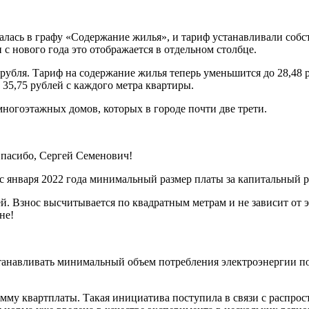
алась в графу «Содержание жилья», и тариф устанавливали соб
с нового года это отображается в отдельном столбце.
7 рубля. Тариф на содержание жилья теперь уменьшится до 28,48 
 35,75 рублей с каждого метра квартиры.
многоэтажных домов, которых в городе почти две трети.
Спасибо, Сергей Семенович!
 января 2022 года минимальный размер платы за капитальный ре
лей. Взнос высчитывается по квадратным метрам и не зависит о
не!
танавливать минимальный объем потребления электроэнергии по 
мму квартплаты. Такая инициатива поступила в связи с распро