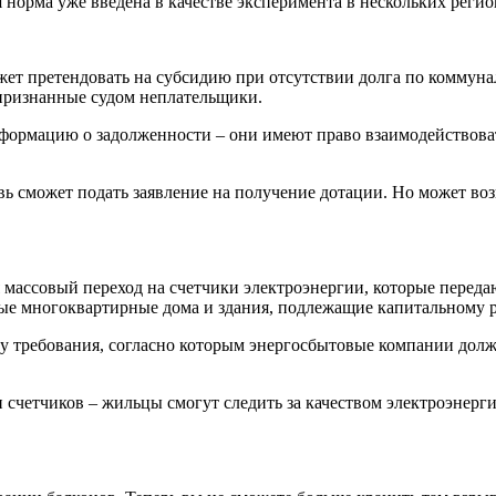
норма уже введена в качестве эксперимента в нескольких регио
ожет претендовать на субсидию при отсутствии долга по коммуна
 признанные судом неплательщики.
формацию о задолженности – они имеют право взаимодействоват
овь сможет подать заявление на получение дотации. Но может во
 массовый переход на счетчики электроэнергии, которые передаю
вые многоквартирные дома и здания, подлежащие капитальному 
силу требования, согласно которым энергосбытовые компании до
 счетчиков – жильцы смогут следить за качеством электроэнерг