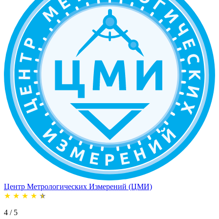
Центр Метрологических Измерений (ЦМИ)
★
★
★
★
★
4 / 5