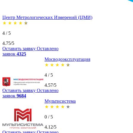
Центр Метрологических Измерений (ЦМИ)
★
★
★
★
★
4 / 5
4.75/5
Оставить заявку
Оставлено
заявок
4325
Мосводоэксплуатация
★
★
★
★
★
4 / 5
4.57/5
Оставить заявку
Оставлено
заявок
9684
Мультисистема
★
★
★
★
★
0 / 5
4.12/5
Оставить заявку
Оставлено