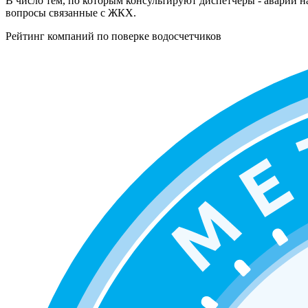
В число тем, по которым консультируют диспетчеры - аварии н
вопросы связанные с ЖКХ.
Рейтинг компаний по поверке водосчетчиков