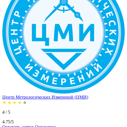
Центр Метрологических Измерений (ЦМИ)
★
★
★
★
★
4 / 5
4.75/5
Оставить заявку
Оставлено