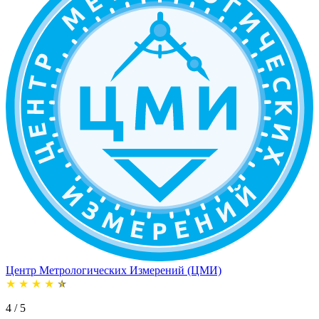
Центр Метрологических Измерений (ЦМИ)
★
★
★
★
★
4 / 5