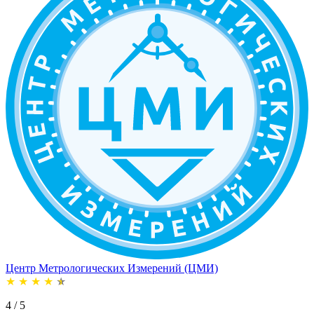
Центр Метрологических Измерений (ЦМИ)
★
★
★
★
★
4 / 5