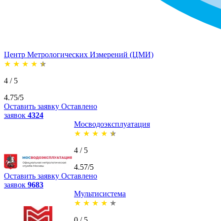
Центр Метрологических Измерений (ЦМИ)
★
★
★
★
★
4 / 5
4.75/5
Оставить заявку
Оставлено
заявок
4324
Мосводоэксплуатация
★
★
★
★
★
4 / 5
4.57/5
Оставить заявку
Оставлено
заявок
9683
Мультисистема
★
★
★
★
★
0 / 5