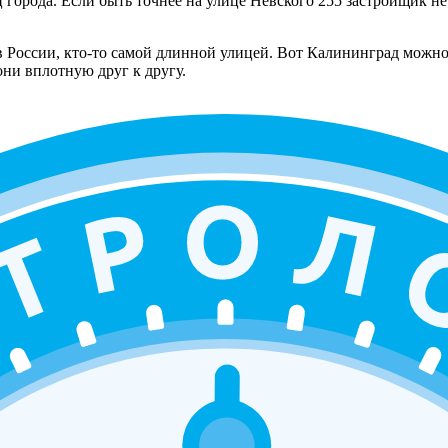
ц города. Если быть точнее на улице Невского 255 застройщик н
в России, кто-то самой длинной улицей. Вот Калининград можно
ни вплотную друг к другу.