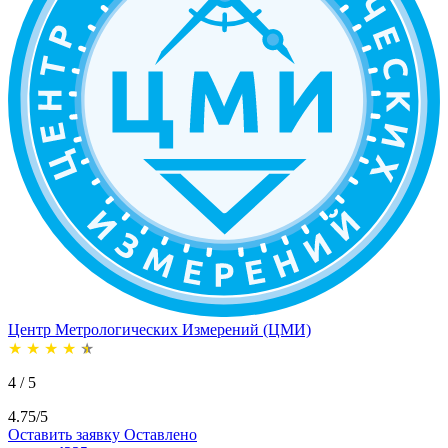
Центр Метрологических Измерений (ЦМИ)
★
★
★
★
★
4 / 5
4.75/5
Оставить заявку
Оставлено