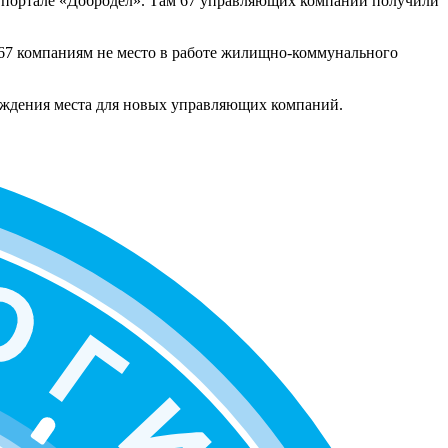
 портале «Добродел». Там 67 управляющих компаний получили
 67 компаниям не место в работе жилищно-коммунального
бождения места для новых управляющих компаний.