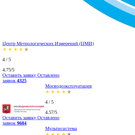
Центр Метрологических Измерений (ЦМИ)
★
★
★
★
★
4 / 5
4.75/5
Оставить заявку
Оставлено
заявок
4325
Мосводоэксплуатация
★
★
★
★
★
4 / 5
4.57/5
Оставить заявку
Оставлено
заявок
9684
Мультисистема
★
★
★
★
★