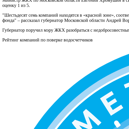
Министр ЖКХ по Московской области Евгений Хромушин в сво
оценку 1 из 5.
"Шестьдесят семь компаний находятся в «красной зоне», соот
фонда" – рассказал губернатор Московской области Андрей Во
Губернатор поручил мэру ЖКХ разобраться с недобросовестны
Рейтинг компаний по поверке водосчетчиков