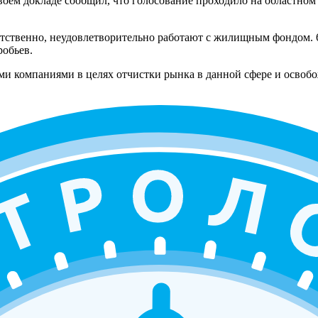
ем докладе сообщил, что голосование проходило на областном
ветственно, неудовлетворительно работают с жилищным фондом.
робьев.
ми компаниями в целях отчистки рынка в данной сфере и осво