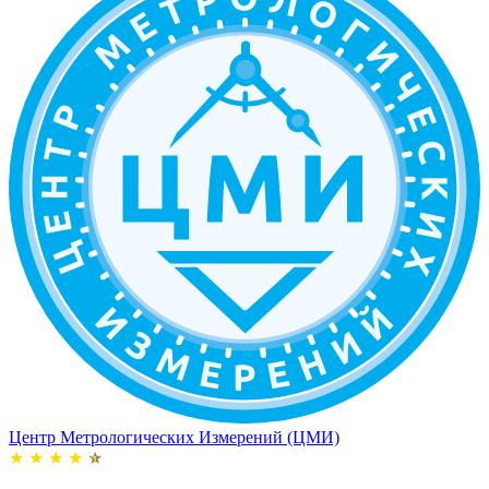
Центр Метрологических Измерений (ЦМИ)
★
★
★
★
★