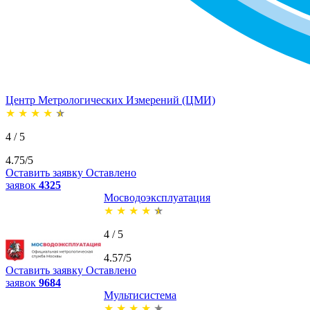
Центр Метрологических Измерений (ЦМИ)
★
★
★
★
★
4 / 5
4.75/5
Оставить заявку
Оставлено
заявок
4325
Мосводоэксплуатация
★
★
★
★
★
4 / 5
4.57/5
Оставить заявку
Оставлено
заявок
9684
Мультисистема
★
★
★
★
★