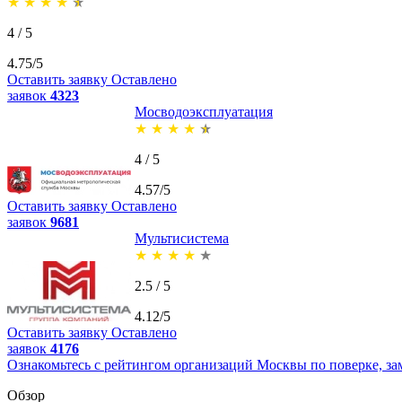
★
★
★
★
★
4 / 5
4.75/5
Оставить заявку
Оставлено
заявок
4323
Мосводоэксплуатация
★
★
★
★
★
4 / 5
4.57/5
Оставить заявку
Оставлено
заявок
9681
Мультисистема
★
★
★
★
★
2.5 / 5
4.12/5
Оставить заявку
Оставлено
заявок
4176
Ознакомьтесь с рейтингом организаций Москвы по поверке, за
Обзор