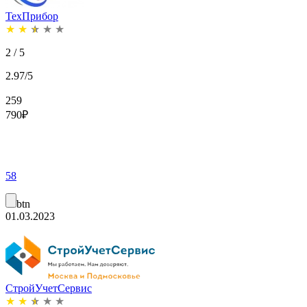
ТехПрибор
★
★
★
★
★
2 / 5
2.97/5
259
790
₽
58
btn
01.03.2023
СтройУчетСервис
★
★
★
★
★