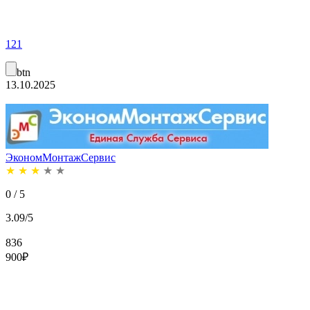
121
btn
13.10.2025
ЭкономМонтажСервис
★
★
★
★
★
0 / 5
3.09/5
836
900
₽