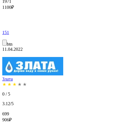
1971
1100
₽
151
btn
11.04.2022
Злата
★
★
★
★
★
0 / 5
3.12/5
699
906
₽