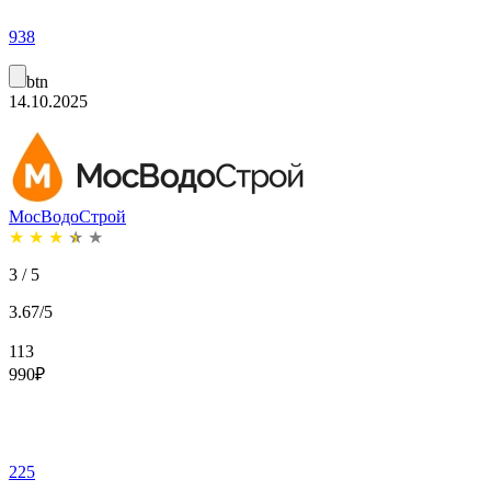
938
btn
14.10.2025
МосВодоСтрой
★
★
★
★
★
3 / 5
3.67/5
113
990
₽
225