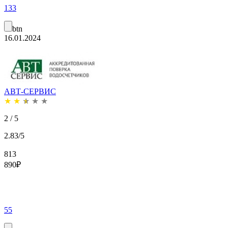
133
btn
16.01.2024
АВТ-СЕРВИС
★
★
★
★
★
2 / 5
2.83/5
813
890
₽
55