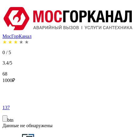
МосГорКанал
★
★
★
★
★
0 / 5
3.4/5
68
1000
₽
137
btn
Данные не обнаружены