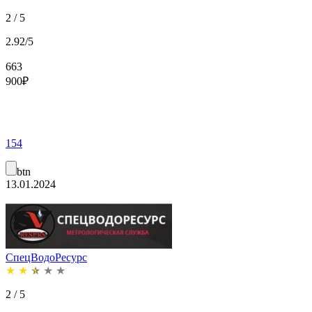
2 / 5
2.92/5
663
900
₽
154
btn
13.01.2024
СпецВодоРесурс
★
★
★
★
★
2 / 5