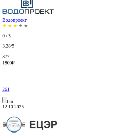
Водопроект
★
★
★
★
★
0 / 5
3.28/5
877
1800
₽
261
btn
12.10.2025