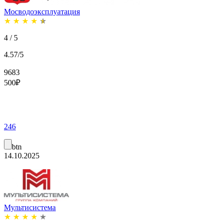
Мосводоэксплуатация
★
★
★
★
★
4 / 5
4.57/5
9683
500
₽
246
btn
14.10.2025
Мультисистема
★
★
★
★
★