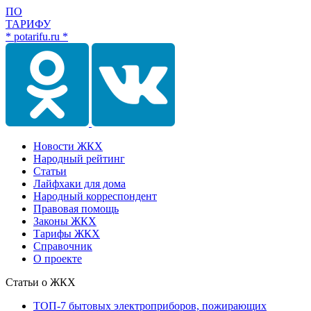
ПО
ТАРИФУ
* potarifu.ru *
Новости ЖКХ
Народный рейтинг
Статьи
Лайфхаки для дома
Народный корреспондент
Правовая помощь
Законы ЖКХ
Тарифы ЖКХ
Справочник
О проекте
Статьи о ЖКХ
ТОП-7 бытовых электроприборов, пожирающих