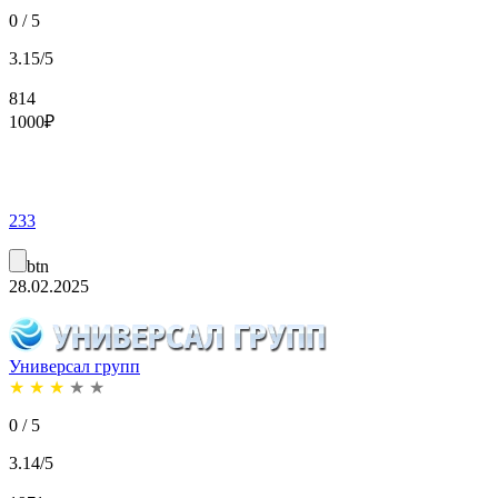
0 / 5
3.15/5
814
1000
₽
233
btn
28.02.2025
Универсал групп
★
★
★
★
★
0 / 5
3.14/5