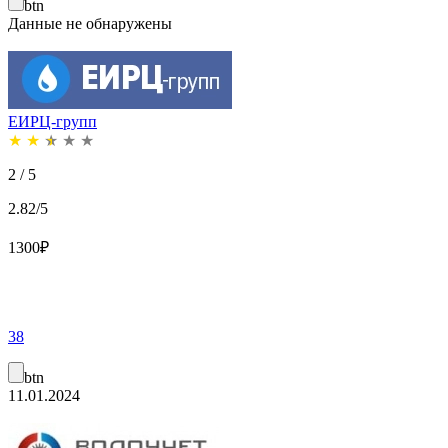
btn
Данные не обнаружены
ЕИРЦ-групп
★
★
★
★
★
2 / 5
2.82/5
1300
₽
38
btn
11.01.2024