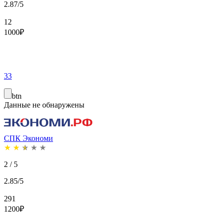
2.87/5
12
1000
₽
33
btn
Данные не обнаружены
СПК Экономи
★
★
★
★
★
2 / 5
2.85/5
291
1200
₽