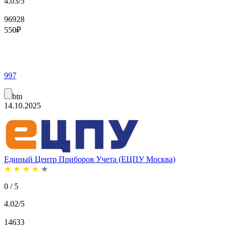
4.03/5
96928
550
₽
997
btn
14.10.2025
Единый Центр Приборов Учета (ЕЦПУ Москва)
★
★
★
★
★
0 / 5
4.02/5
14633