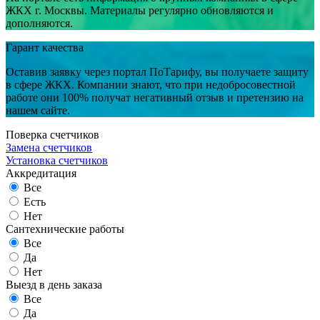
ЖКХ г. Москвы. Материалы регулярно обновляются и
дополняются.
Гарант качества
Оставив заявку через портал ПоТарифу, вы получаете защиту
в сфере ЖКХ. Компании знают, что при недобросовестной
работе они 100% получат негативный отзыв и претензию на
нашем сайте.
Поверка счетчиков
Замена счетчиков
Установка счетчиков
Аккредитация
Все
Есть
Нет
Сантехнические работы
Все
Да
Нет
Выезд в день заказа
Все
Да