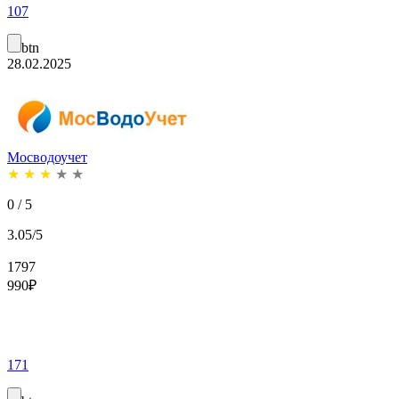
107
btn
28.02.2025
Мосводоучет
★
★
★
★
★
0 / 5
3.05/5
1797
990
₽
171