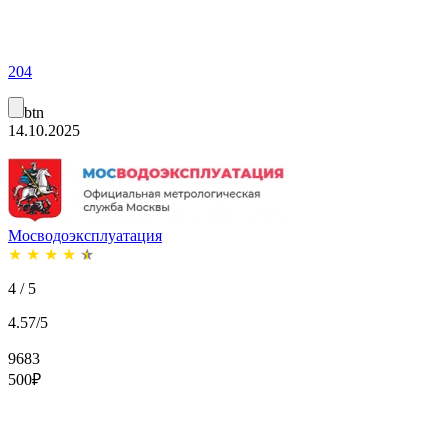
204
btn
14.10.2025
Мосводоэксплуатация
★
★
★
★
★
4 / 5
4.57/5
9683
500
₽