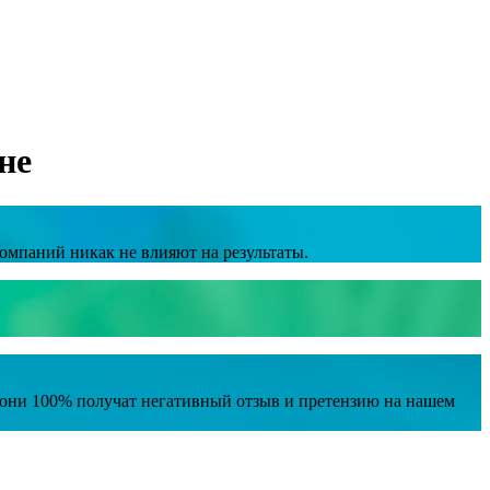
не
омпаний никак не влияют на результаты.
е они 100% получат негативный отзыв и претензию на нашем