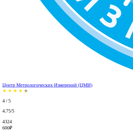
Центр Метрологических Измерений (ЦМИ)
★
★
★
★
★
4 / 5
4.75/5
4324
600
₽