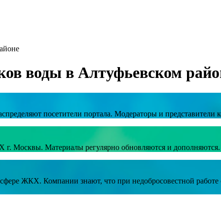
районе
ков воды в Алтуфьевском райо
аспределяют посетители портала. Модераторы и представители к
Х г. Москвы. Материалы регулярно обновляются и дополняются.
в сфере ЖКХ. Компании знают, что при недобросовестной работ