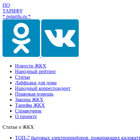
ПО
ТАРИФУ
* potarifu.ru *
Новости ЖКХ
Народный рейтинг
Статьи
Лайфхаки для дома
Народный корреспондент
Правовая помощь
Законы ЖКХ
Тарифы ЖКХ
Справочник
О проекте
Статьи о ЖКХ
ТОП-7 бытовых электроприборов, пожирающих киловат