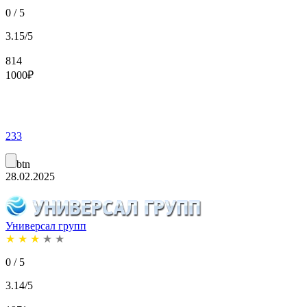
0 / 5
3.15/5
814
1000
₽
233
btn
28.02.2025
Универсал групп
★
★
★
★
★
0 / 5
3.14/5