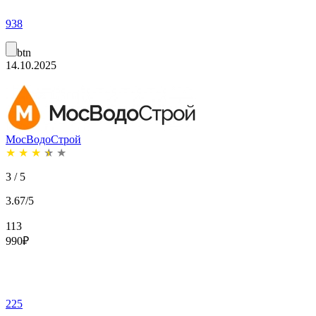
938
btn
14.10.2025
МосВодоСтрой
★
★
★
★
★
3 / 5
3.67/5
113
990
₽
225