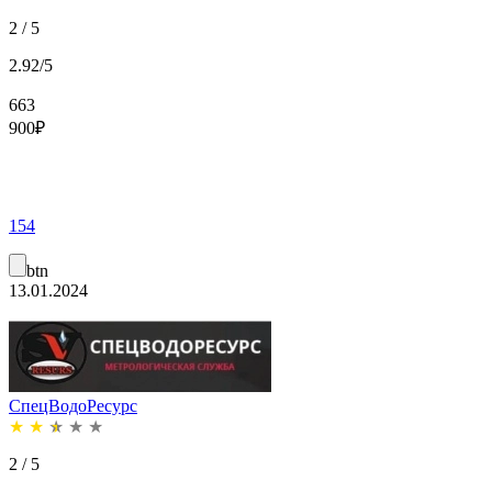
2 / 5
2.92/5
663
900
₽
154
btn
13.01.2024
СпецВодоРесурс
★
★
★
★
★
2 / 5