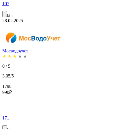
107
btn
28.02.2025
Мосводоучет
★
★
★
★
★
0 / 5
3.05/5
1798
990
₽
171