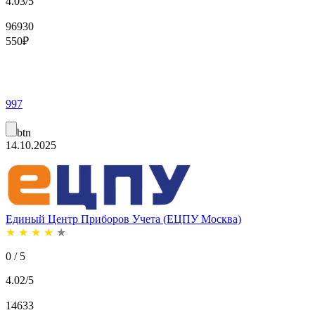
4.03/5
96930
550
₽
997
btn
14.10.2025
Единый Центр Приборов Учета (ЕЦПУ Москва)
★
★
★
★
★
0 / 5
4.02/5
14633