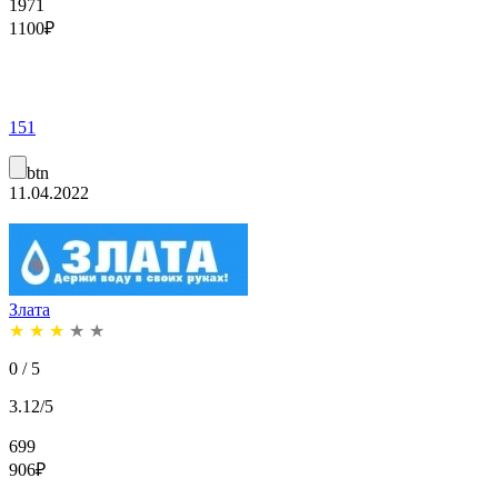
1971
1100
₽
151
btn
11.04.2022
Злата
★
★
★
★
★
0 / 5
3.12/5
699
906
₽