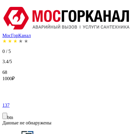
МосГорКанал
★
★
★
★
★
0 / 5
3.4/5
68
1000
₽
137
btn
Данные не обнаружены