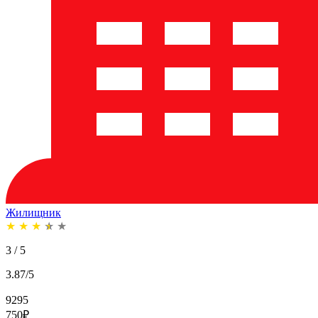
Жилищник
★
★
★
★
★
3 / 5
3.87/5
9295
750
₽