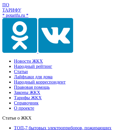
ПО
ТАРИФУ
* potarifu.ru *
Новости ЖКХ
Народный рейтинг
Статьи
Лайфхаки для дома
Народный корреспондент
Правовая помощь
Законы ЖКХ
Тарифы ЖКХ
Справочник
О проекте
Статьи о ЖКХ
ТОП-7 бытовых электроприборов, пожирающих