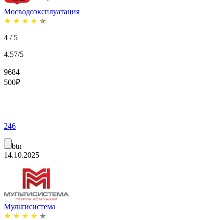
Мосводоэксплуатация
★
★
★
★
★
4 / 5
4.57/5
9684
500
₽
246
btn
14.10.2025
Мультисистема
★
★
★
★
★