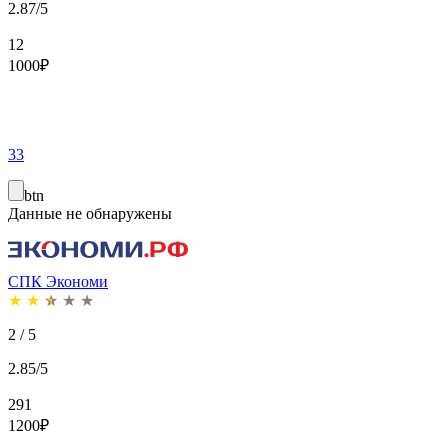
2.87/5
12
1000
₽
33
btn
Данные не обнаружены
СПК Экономи
★
★
★
★
★
2 / 5
2.85/5
291
1200
₽