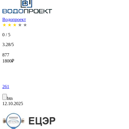
Водопроект
★
★
★
★
★
0 / 5
3.28/5
877
1800
₽
261
btn
12.10.2025