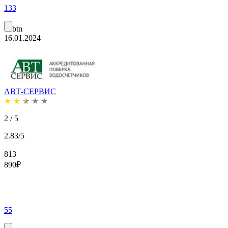
133
btn
16.01.2024
АВТ-СЕРВИС
★
★
★
★
★
2 / 5
2.83/5
813
890
₽
55