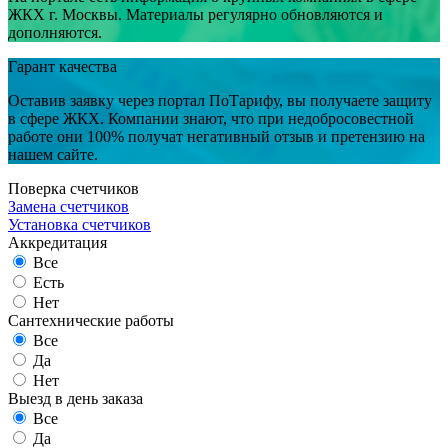
ЖКХ г. Москвы. Материалы регулярно обновляются и
дополняются.
Гарант качества
Оставив заявку через портал ПоТарифу, вы получаете защиту
в сфере ЖКХ. Компании знают, что при недобросовестной
работе они 100% получат негативный отзыв и претензию на
нашем сайте.
Поверка счетчиков
Замена счетчиков
Установка счетчиков
Аккредитация
Все
Есть
Нет
Сантехнические работы
Все
Да
Нет
Выезд в день заказа
Все
Да