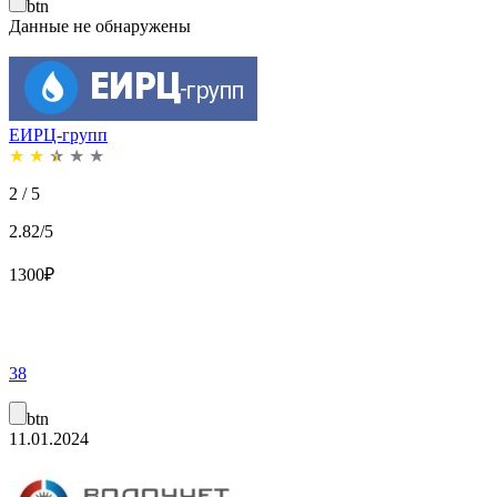
btn
Данные не обнаружены
ЕИРЦ-групп
★
★
★
★
★
2 / 5
2.82/5
1300
₽
38
btn
11.01.2024