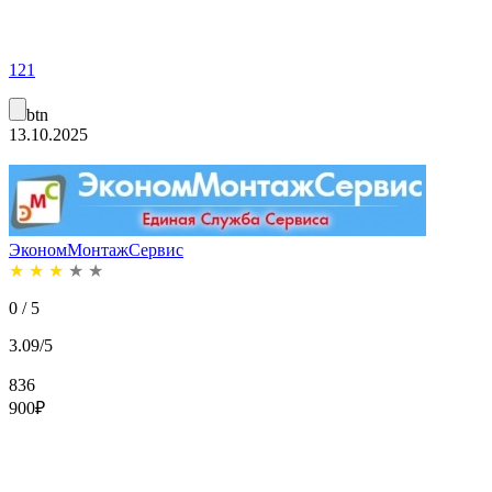
121
btn
13.10.2025
ЭкономМонтажСервис
★
★
★
★
★
0 / 5
3.09/5
836
900
₽