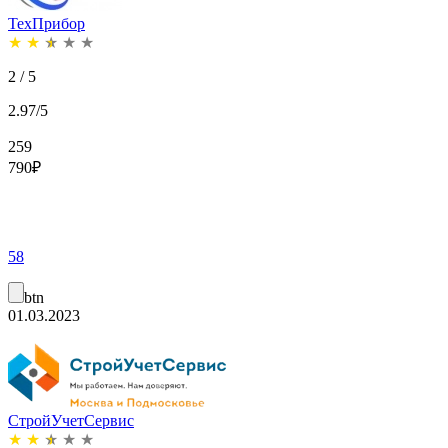
ТехПрибор
★
★
★
★
★
2 / 5
2.97/5
259
790
₽
58
btn
01.03.2023
СтройУчетСервис
★
★
★
★
★