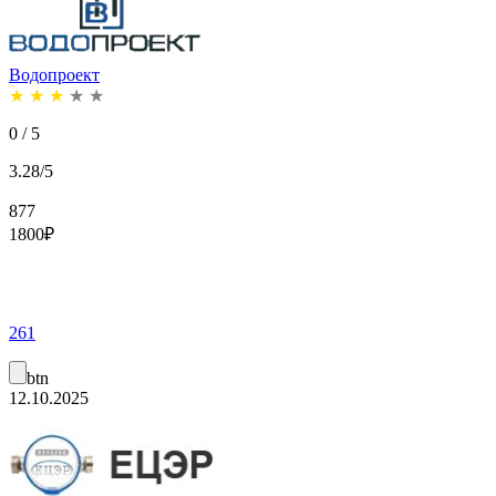
Водопроект
★
★
★
★
★
0 / 5
3.28/5
877
1800
₽
261
btn
12.10.2025