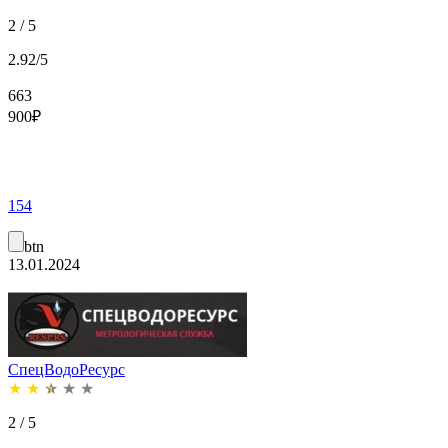
2 / 5
2.92/5
663
900
₽
154
btn
13.01.2024
СпецВодоРесурс
★
★
★
★
★
2 / 5