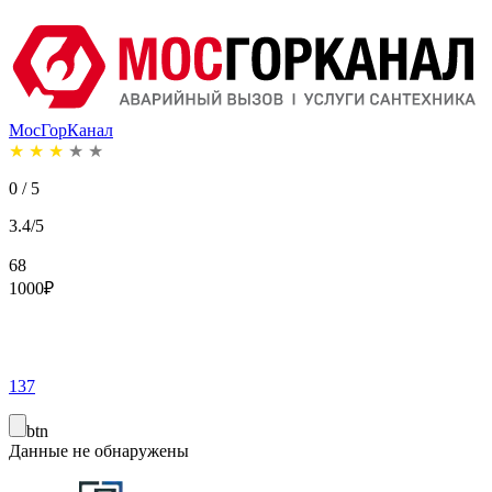
МосГорКанал
★
★
★
★
★
0 / 5
3.4/5
68
1000
₽
137
btn
Данные не обнаружены