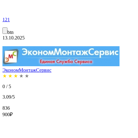
121
btn
13.10.2025
ЭкономМонтажСервис
★
★
★
★
★
0 / 5
3.09/5
836
900
₽