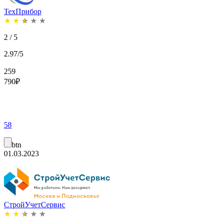
ТехПрибор
★
★
★
★
★
2 / 5
2.97/5
259
790
₽
58
btn
01.03.2023
СтройУчетСервис
★
★
★
★
★