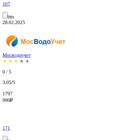
107
btn
28.02.2025
Мосводоучет
★
★
★
★
★
0 / 5
3.05/5
1797
990
₽
171