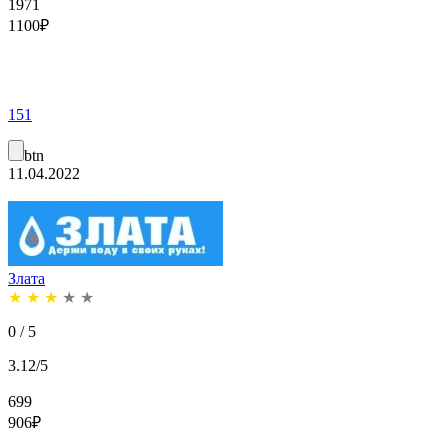
1971
1100
₽
151
btn
11.04.2022
Злата
★
★
★
★
★
0 / 5
3.12/5
699
906
₽