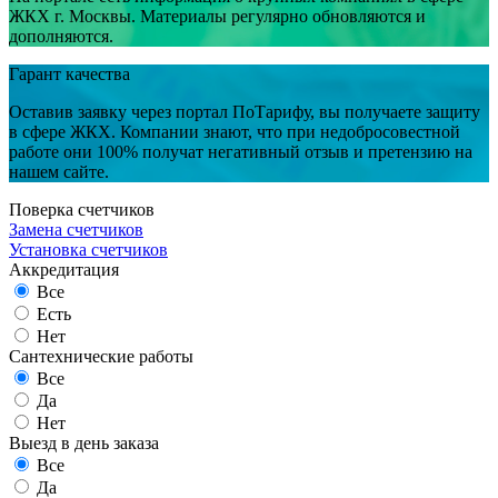
ЖКХ г. Москвы. Материалы регулярно обновляются и
дополняются.
Гарант качества
Оставив заявку через портал ПоТарифу, вы получаете защиту
в сфере ЖКХ. Компании знают, что при недобросовестной
работе они 100% получат негативный отзыв и претензию на
нашем сайте.
Поверка счетчиков
Замена счетчиков
Установка счетчиков
Аккредитация
Все
Есть
Нет
Сантехнические работы
Все
Да
Нет
Выезд в день заказа
Все
Да