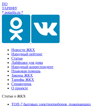
ПО
ТАРИФУ
* potarifu.ru *
Новости ЖКХ
Народный рейтинг
Статьи
Лайфхаки для дома
Народный корреспондент
Правовая помощь
Законы ЖКХ
Тарифы ЖКХ
Справочник
О проекте
Статьи о ЖКХ
ТОП-7 бытовых электроприборов, пожирающих