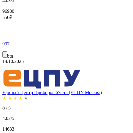
4.03/5
96930
550
₽
997
btn
14.10.2025
Единый Центр Приборов Учета (ЕЦПУ Москва)
★
★
★
★
★
0 / 5
4.02/5
14633