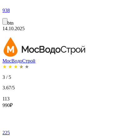
938
btn
14.10.2025
МосВодоСтрой
★
★
★
★
★
3 / 5
3.67/5
113
990
₽
225