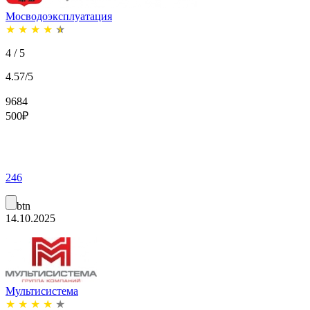
Мосводоэксплуатация
★
★
★
★
★
4 / 5
4.57/5
9684
500
₽
246
btn
14.10.2025
Мультисистема
★
★
★
★
★