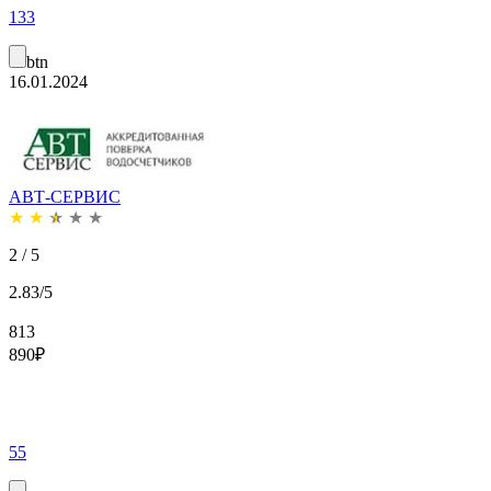
133
btn
16.01.2024
АВТ-СЕРВИС
★
★
★
★
★
2 / 5
2.83/5
813
890
₽
55