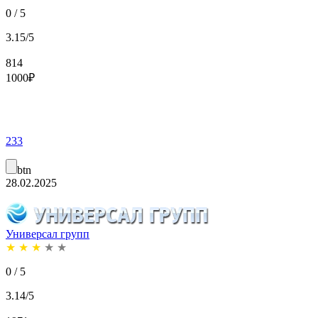
0 / 5
3.15/5
814
1000
₽
233
btn
28.02.2025
Универсал групп
★
★
★
★
★
0 / 5
3.14/5