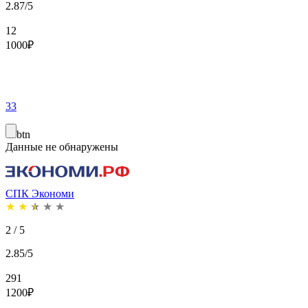
2.87/5
12
1000
₽
33
btn
Данные не обнаружены
СПК Экономи
★
★
★
★
★
2 / 5
2.85/5
291
1200
₽