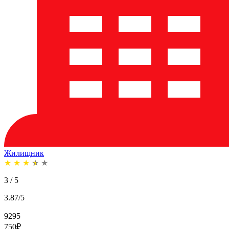
Жилищник
★
★
★
★
★
3 / 5
3.87/5
9295
750
₽