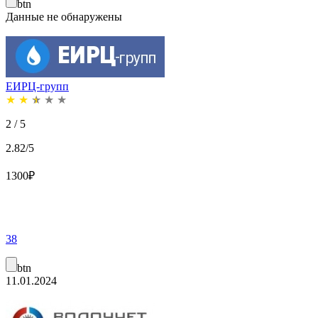
btn
Данные не обнаружены
ЕИРЦ-групп
★
★
★
★
★
2 / 5
2.82/5
1300
₽
38
btn
11.01.2024