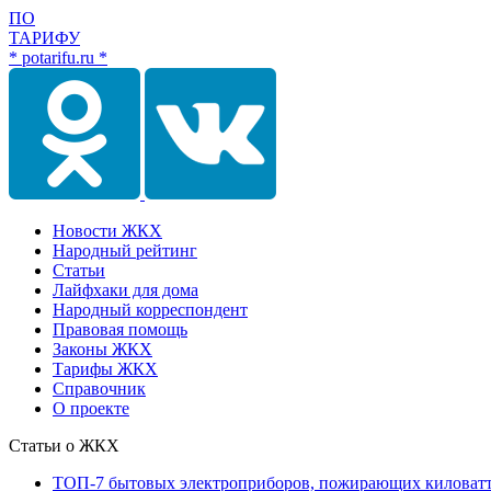
ПО
ТАРИФУ
* potarifu.ru *
Новости ЖКХ
Народный рейтинг
Статьи
Лайфхаки для дома
Народный корреспондент
Правовая помощь
Законы ЖКХ
Тарифы ЖКХ
Справочник
О проекте
Статьи о ЖКХ
ТОП-7 бытовых электроприборов, пожирающих киловат