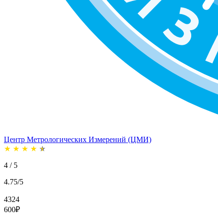
Центр Метрологических Измерений (ЦМИ)
★
★
★
★
★
4 / 5
4.75/5
4324
600
₽