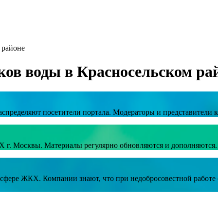
 районе
ков воды в Красносельском ра
аспределяют посетители портала. Модераторы и представители к
Х г. Москвы. Материалы регулярно обновляются и дополняются.
в сфере ЖКХ. Компании знают, что при недобросовестной работ