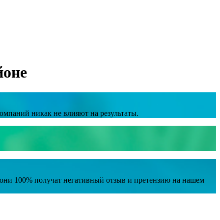
йоне
омпаний никак не влияют на результаты.
е они 100% получат негативный отзыв и претензию на нашем