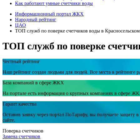
Как работают умные счетчики воды
Информационный портал ЖКХ
Народный рейтинг
ЦАО
ТОП служб по поверке счетчиков воды в Красносельском
ТОП служб по поверке счетчи
Честный рейтинг
Наш рейтинг создан людьми для людей. Все места в рейтинге р
База компаний в сфере ЖКХ
На портале есть информация о крупных компаниях в сфере ЖК
Гарант качества
Оставив заявку через портал ПоТарифу, вы получаете защиту 
сайте.
Поверка счетчиков
Замена счетчиков