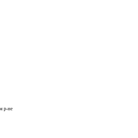
м р-не