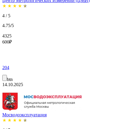
Центр Метрологических Измерений (ЦМИ)
★
★
★
★
★
4 / 5
4.75/5
4325
600
₽
204
btn
14.10.2025
Мосводоэксплуатация
★
★
★
★
★