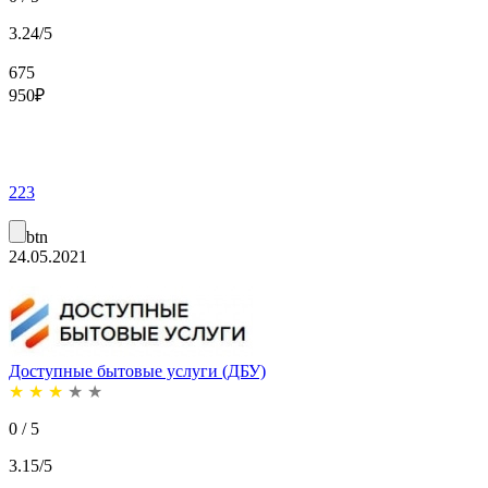
3.24/5
675
950
₽
223
btn
24.05.2021
Доступные бытовые услуги (ДБУ)
★
★
★
★
★
0 / 5
3.15/5