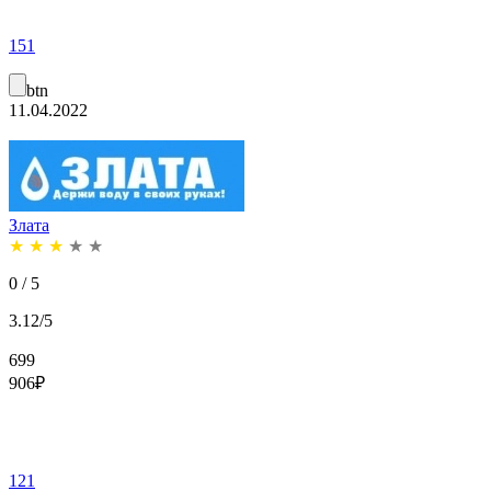
151
btn
11.04.2022
Злата
★
★
★
★
★
0 / 5
3.12/5
699
906
₽
121