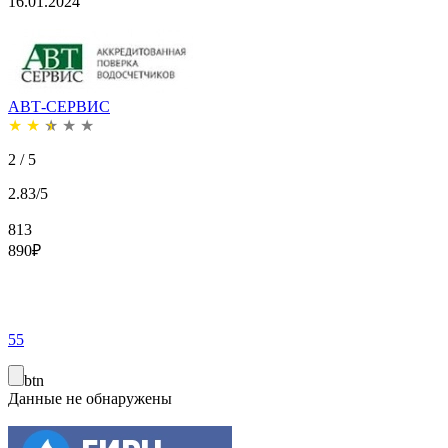
16.01.2024
АВТ-СЕРВИС
★
★
★
★
★
2 / 5
2.83/5
813
890
₽
55
btn
Данные не обнаружены