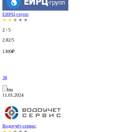
ЕИРЦ-групп
★
★
★
★
★
2 / 5
2.82/5
1300
₽
38
btn
11.01.2024
Водоучёт-сервис
★
★
★
★
★