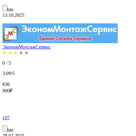
btn
13.10.2025
ЭкономМонтажСервис
★
★
★
★
★
0 / 5
3.09/5
836
900
₽
107
btn
28.02.2025