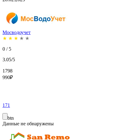
Мосводоучет
★
★
★
★
★
0 / 5
3.05/5
1798
990
₽
171
btn
Данные не обнаружены