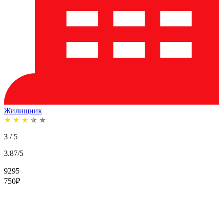
Жилищник
★
★
★
★
★
3 / 5
3.87/5
9295
750
₽