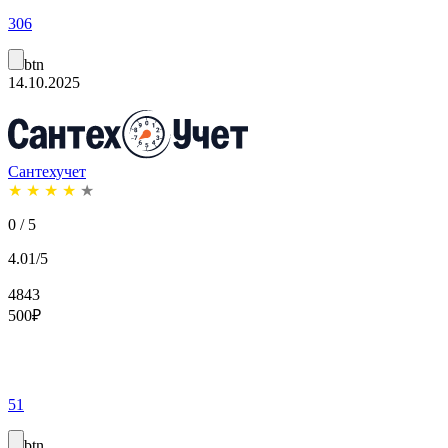
306
btn
14.10.2025
Сантехучет
★
★
★
★
★
0 / 5
4.01/5
4843
500
₽
51
btn