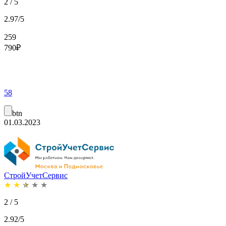
2 / 5
2.97/5
259
790
₽
58
btn
01.03.2023
СтройУчетСервис
★
★
★
★
★
2 / 5
2.92/5