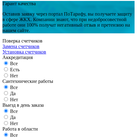
Гарант качества
Оставив заявку через портал ПоТарифу, вы получаете защиту
в сфере ЖКХ. Компании знают, что при недобросовестной
работе они 100% получат негативный отзыв и претензию на
нашем сайте.
Поверка счетчиков
Замена счетчиков
Установка счетчиков
Аккредитация
Все
Есть
Нет
Сантехнические работы
Все
Да
Нет
Выезд в день заказа
Все
Да
Нет
Работа в области
Все