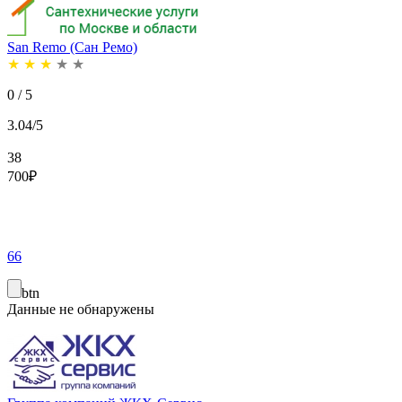
San Remo (Сан Ремо)
★
★
★
★
★
0 / 5
3.04/5
38
700
₽
66
btn
Данные не обнаружены