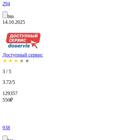
294
btn
14.10.2025
Доступный сервис
★
★
★
★
★
3 / 5
3.72/5
129357
550
₽
938