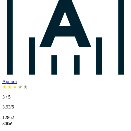
Аршин
★
★
★
★
★
3 / 5
3.93/5
12862
800
₽