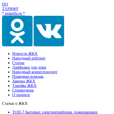
ПО
ТАРИФУ
* potarifu.ru *
Новости ЖКХ
Народный рейтинг
Статьи
Лайфхаки для дома
Народный корреспондент
Правовая помощь
Законы ЖКХ
Тарифы ЖКХ
Справочник
О проекте
Статьи о ЖКХ
ТОП-7 бытовых электроприборов, пожирающих