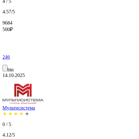
4 / 5
4.57/5
9684
500
₽
246
btn
14.10.2025
Мультисистема
★
★
★
★
★
0 / 5
4.12/5