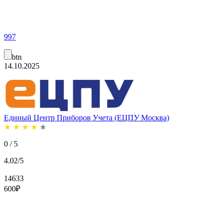
997
btn
14.10.2025
Единый Центр Приборов Учета (ЕЦПУ Москва)
★
★
★
★
★
0 / 5
4.02/5
14633
600
₽