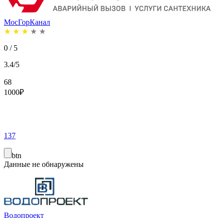
МосГорКанал
★
★
★
★
★
0 / 5
3.4/5
68
1000
₽
137
btn
Данные не обнаружены
Водопроект