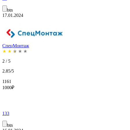
btn
17.01.2024
СпецМонтаж
★
★
★
★
★
2 / 5
2.85/5
1161
1000
₽
133
btn