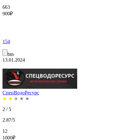
663
900
₽
154
btn
13.01.2024
СпецВодоРесурс
★
★
★
★
★
2 / 5
2.87/5
12
1000
₽