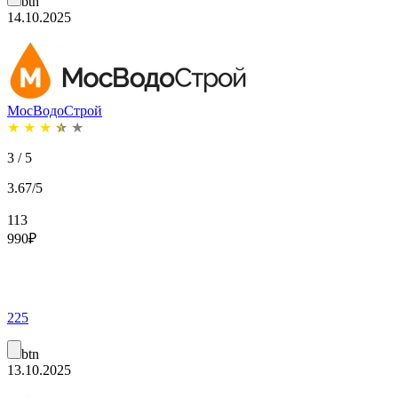
btn
14.10.2025
МосВодоСтрой
★
★
★
★
★
3 / 5
3.67/5
113
990
₽
225
btn
13.10.2025