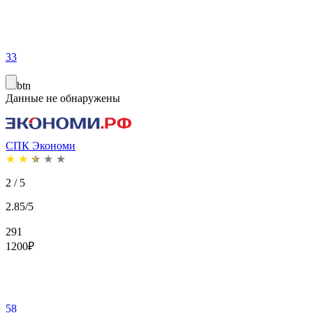
33
btn
Данные не обнаружены
СПК Экономи
★
★
★
★
★
2 / 5
2.85/5
291
1200
₽
58