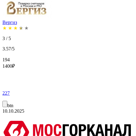
Вергиз
★
★
★
★
★
3 / 5
3.57/5
194
1400
₽
227
btn
10.10.2025