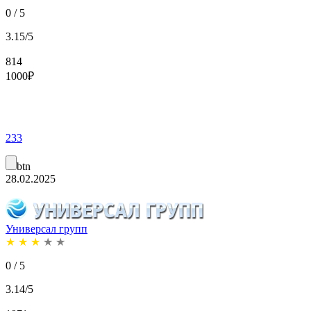
0 / 5
3.15/5
814
1000
₽
233
btn
28.02.2025
Универсал групп
★
★
★
★
★
0 / 5
3.14/5