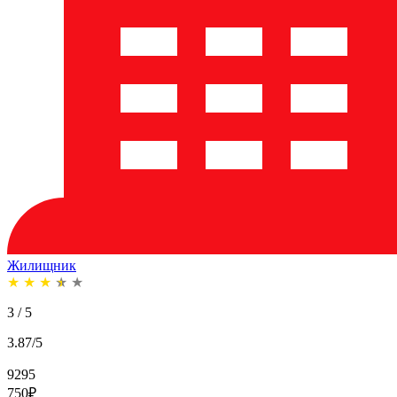
Жилищник
★
★
★
★
★
3 / 5
3.87/5
9295
750
₽