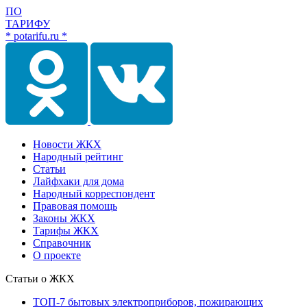
ПО
ТАРИФУ
* potarifu.ru *
Новости ЖКХ
Народный рейтинг
Статьи
Лайфхаки для дома
Народный корреспондент
Правовая помощь
Законы ЖКХ
Тарифы ЖКХ
Справочник
О проекте
Статьи о ЖКХ
ТОП-7 бытовых электроприборов, пожирающих