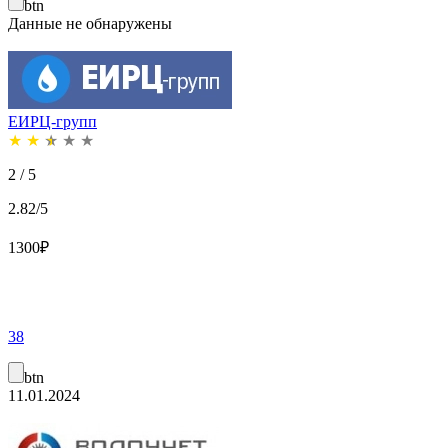
btn
Данные не обнаружены
ЕИРЦ-групп
★
★
★
★
★
2 / 5
2.82/5
1300
₽
38
btn
11.01.2024