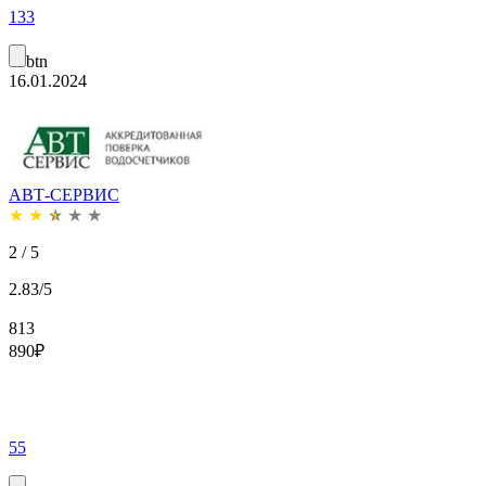
133
btn
16.01.2024
АВТ-СЕРВИС
★
★
★
★
★
2 / 5
2.83/5
813
890
₽
55