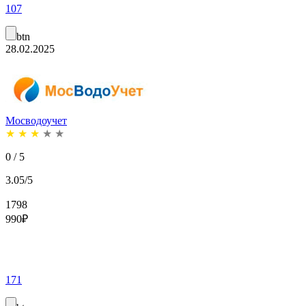
107
btn
28.02.2025
Мосводоучет
★
★
★
★
★
0 / 5
3.05/5
1798
990
₽
171