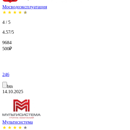
Мосводоэксплуатация
★
★
★
★
★
4 / 5
4.57/5
9684
500
₽
246
btn
14.10.2025
Мультисистема
★
★
★
★
★