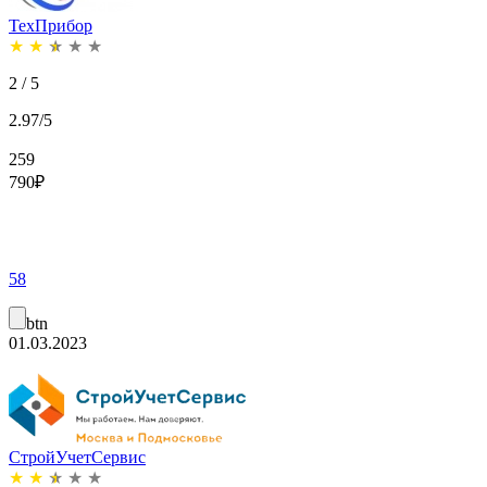
ТехПрибор
★
★
★
★
★
2 / 5
2.97/5
259
790
₽
58
btn
01.03.2023
СтройУчетСервис
★
★
★
★
★