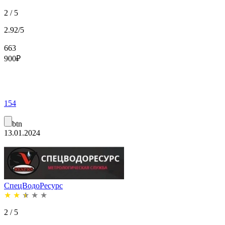
2 / 5
2.92/5
663
900
₽
154
btn
13.01.2024
СпецВодоРесурс
★
★
★
★
★
2 / 5