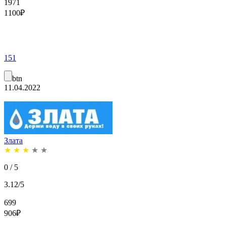
1971
1100
₽
151
btn
11.04.2022
Злата
★
★
★
★
★
0 / 5
3.12/5
699
906
₽