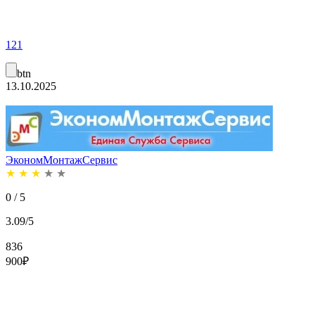
121
btn
13.10.2025
ЭкономМонтажСервис
★
★
★
★
★
0 / 5
3.09/5
836
900
₽