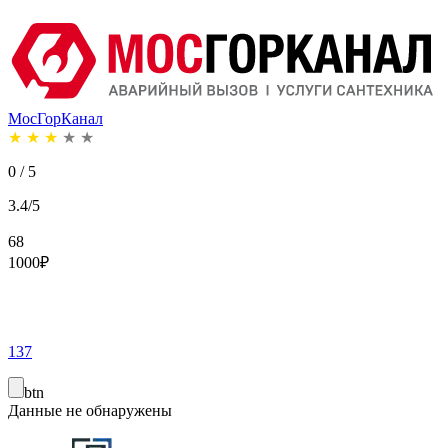
МосГорКанал
★
★
★
★
★
0 / 5
3.4/5
68
1000
₽
137
btn
Данные не обнаружены