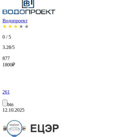
Водопроект
★
★
★
★
★
0 / 5
3.28/5
877
1800
₽
261
btn
12.10.2025