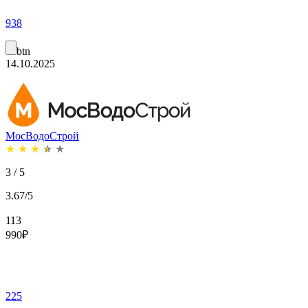
938
btn
14.10.2025
МосВодоСтрой
★
★
★
★
★
3 / 5
3.67/5
113
990
₽
225