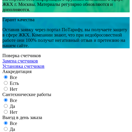
ЖКХ г. Москвы. Материалы регулярно обновляются и
дополняются.
Гарант качества
Оставив заявку через портал ПоТарифу, вы получаете защиту
в сфере ЖКХ. Компании знают, что при недобросовестной
работе они 100% получат негативный отзыв и претензию на
нашем сайте.
Поверка счетчиков
Замена счетчиков
Установка счетчиков
Аккредитация
Все
Есть
Нет
Сантехнические работы
Все
Да
Нет
Выезд в день заказа
Все
Да