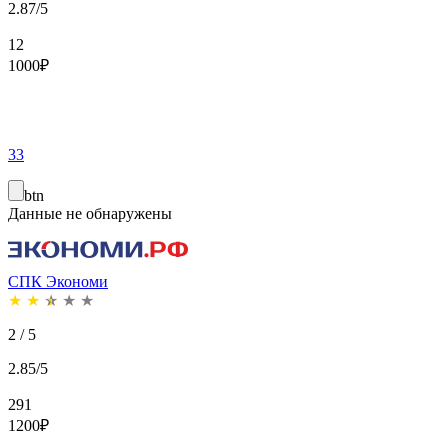
2.87/5
12
1000
₽
33
btn
Данные не обнаружены
СПК Экономи
★
★
★
★
★
2 / 5
2.85/5
291
1200
₽