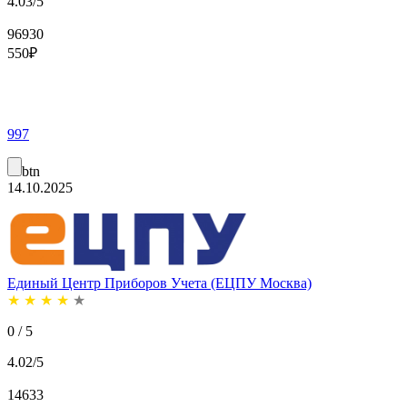
4.03/5
96930
550
₽
997
btn
14.10.2025
Единый Центр Приборов Учета (ЕЦПУ Москва)
★
★
★
★
★
0 / 5
4.02/5
14633