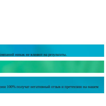
омпаний никак не влияют на результаты.
е они 100% получат негативный отзыв и претензию на нашем