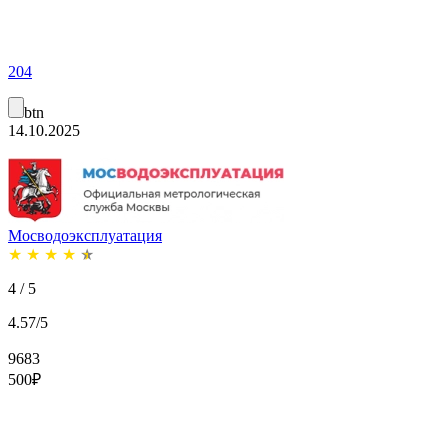
204
btn
14.10.2025
Мосводоэксплуатация
★
★
★
★
★
4 / 5
4.57/5
9683
500
₽