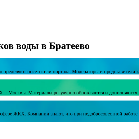
ков воды в Братеево
аспределяют посетители портала. Модераторы и представители к
Х г. Москвы. Материалы регулярно обновляются и дополняются.
в сфере ЖКХ. Компании знают, что при недобросовестной работ