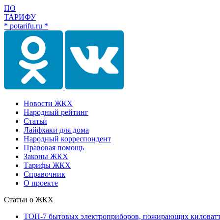
ПО
ТАРИФУ
* potarifu.ru *
Новости ЖКХ
Народный рейтинг
Статьи
Лайфхаки для дома
Народный корреспондент
Правовая помощь
Законы ЖКХ
Тарифы ЖКХ
Справочник
О проекте
Статьи о ЖКХ
ТОП-7 бытовых электроприборов, пожирающих киловат