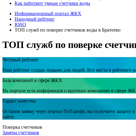
Как работают умные счетчики воды
Информационный портал ЖКХ
Народный рейтинг
ЮАО
ТОП служб по поверке счетчиков воды в Братеево
ТОП служб по поверке счетчи
Честный рейтинг
Наш рейтинг создан людьми для людей. Все места в рейтинге р
База компаний в сфере ЖКХ
На портале есть информация о крупных компаниях в сфере ЖК
Гарант качества
Оставив заявку через портал ПоТарифу, вы получаете защиту 
сайте.
Поверка счетчиков
Замена счетчиков