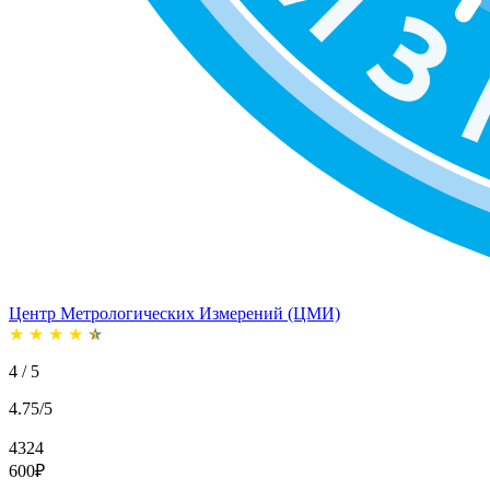
Центр Метрологических Измерений (ЦМИ)
★
★
★
★
★
4 / 5
4.75/5
4324
600
₽