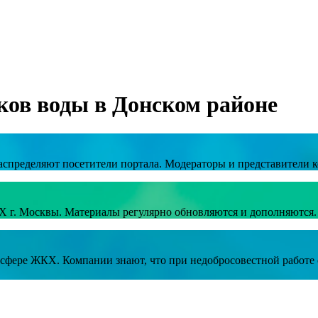
ков воды в Донском районе
аспределяют посетители портала. Модераторы и представители к
Х г. Москвы. Материалы регулярно обновляются и дополняются.
в сфере ЖКХ. Компании знают, что при недобросовестной работ