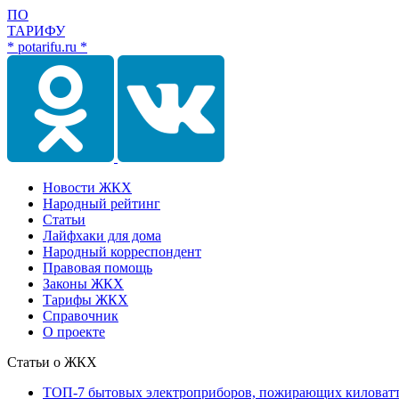
ПО
ТАРИФУ
* potarifu.ru *
Новости ЖКХ
Народный рейтинг
Статьи
Лайфхаки для дома
Народный корреспондент
Правовая помощь
Законы ЖКХ
Тарифы ЖКХ
Справочник
О проекте
Статьи о ЖКХ
ТОП-7 бытовых электроприборов, пожирающих киловат