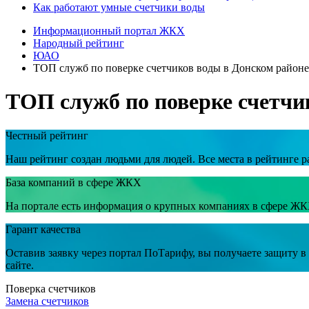
Как работают умные счетчики воды
Информационный портал ЖКХ
Народный рейтинг
ЮАО
ТОП служб по поверке счетчиков воды в Донском районе
ТОП служб по поверке счетчи
Честный рейтинг
Наш рейтинг создан людьми для людей. Все места в рейтинге р
База компаний в сфере ЖКХ
На портале есть информация о крупных компаниях в сфере ЖК
Гарант качества
Оставив заявку через портал ПоТарифу, вы получаете защиту 
сайте.
Поверка счетчиков
Замена счетчиков