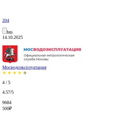
204
btn
14.10.2025
Мосводоэксплуатация
★
★
★
★
★
4 / 5
4.57/5
9684
500
₽