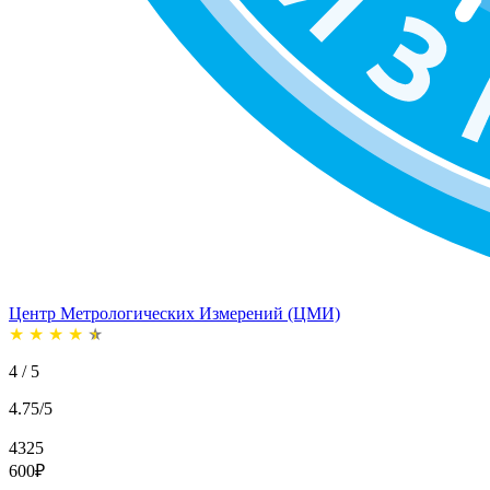
Центр Метрологических Измерений (ЦМИ)
★
★
★
★
★
4 / 5
4.75/5
4325
600
₽