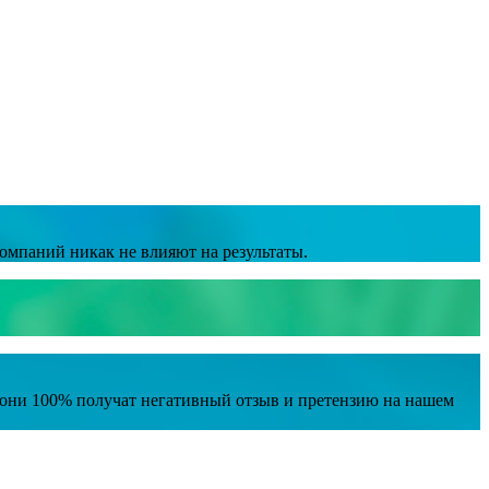
омпаний никак не влияют на результаты.
е они 100% получат негативный отзыв и претензию на нашем