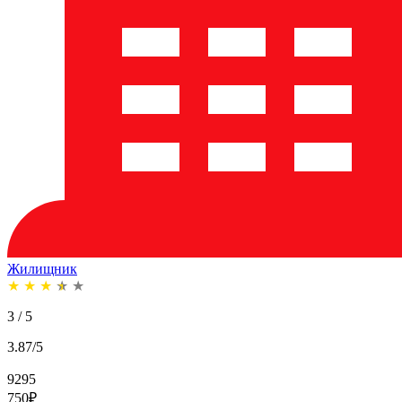
Жилищник
★
★
★
★
★
3 / 5
3.87/5
9295
750
₽