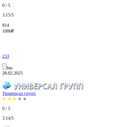
0 / 5
3.15/5
814
1000
₽
233
btn
28.02.2025
Универсал групп
★
★
★
★
★
0 / 5
3.14/5