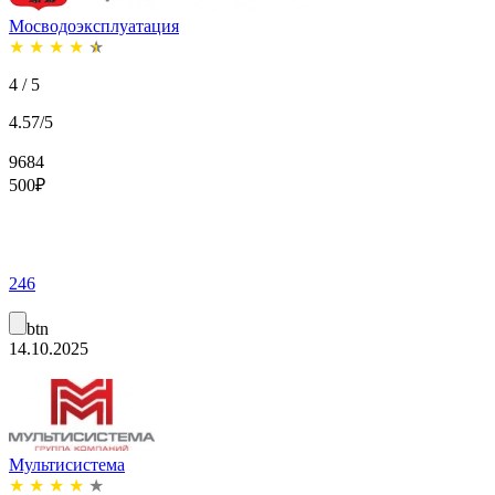
Мосводоэксплуатация
★
★
★
★
★
4 / 5
4.57/5
9684
500
₽
246
btn
14.10.2025
Мультисистема
★
★
★
★
★