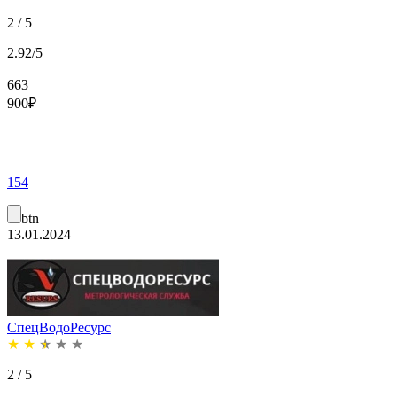
2 / 5
2.92/5
663
900
₽
154
btn
13.01.2024
СпецВодоРесурс
★
★
★
★
★
2 / 5