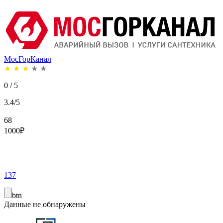
МосГорКанал
★
★
★
★
★
0 / 5
3.4/5
68
1000
₽
137
btn
Данные не обнаружены