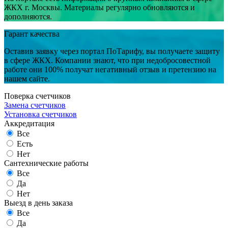
ЖКХ г. Москвы. Материалы регулярно обновляются и
дополняются.
Гарант качества
Оставив заявку через портал ПоТарифу, вы получаете защиту
в сфере ЖКХ. Компании знают, что при недобросовестной
работе они 100% получат негативный отзыв и претензию на
нашем сайте.
Поверка счетчиков
Замена счетчиков
Установка счетчиков
Аккредитация
Все
Есть
Нет
Сантехнические работы
Все
Да
Нет
Выезд в день заказа
Все
Да