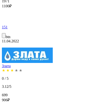
1971
1100
₽
151
btn
11.04.2022
Злата
★
★
★
★
★
0 / 5
3.12/5
699
906
₽