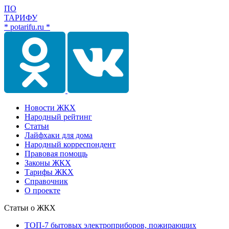
ПО
ТАРИФУ
* potarifu.ru *
Новости ЖКХ
Народный рейтинг
Статьи
Лайфхаки для дома
Народный корреспондент
Правовая помощь
Законы ЖКХ
Тарифы ЖКХ
Справочник
О проекте
Статьи о ЖКХ
ТОП-7 бытовых электроприборов, пожирающих