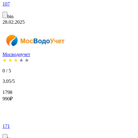
107
btn
28.02.2025
Мосводоучет
★
★
★
★
★
0 / 5
3.05/5
1798
990
₽
171