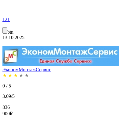
121
btn
13.10.2025
ЭкономМонтажСервис
★
★
★
★
★
0 / 5
3.09/5
836
900
₽