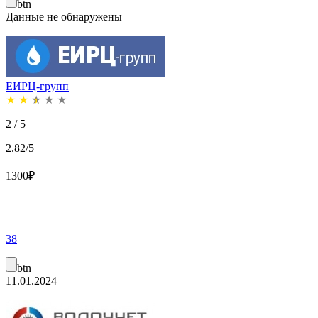
btn
Данные не обнаружены
ЕИРЦ-групп
★
★
★
★
★
2 / 5
2.82/5
1300
₽
38
btn
11.01.2024