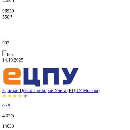
4.03/5
96930
550
₽
997
btn
14.10.2025
Единый Центр Приборов Учета (ЕЦПУ Москва)
★
★
★
★
★
0 / 5
4.02/5
14633