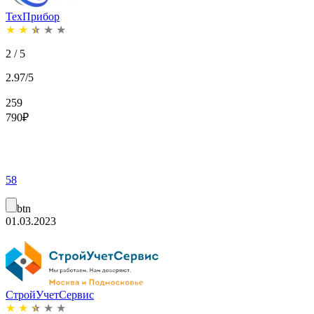
ТехПрибор
★
★
★
★
★
2 / 5
2.97/5
259
790
₽
58
btn
01.03.2023
СтройУчетСервис
★
★
★
★
★