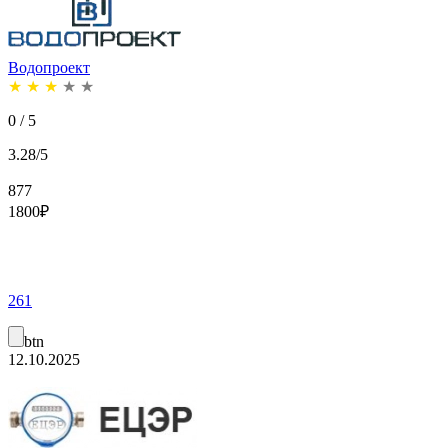
Водопроект
★
★
★
★
★
0 / 5
3.28/5
877
1800
₽
261
btn
12.10.2025