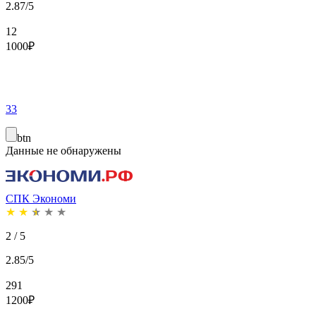
2.87/5
12
1000
₽
33
btn
Данные не обнаружены
СПК Экономи
★
★
★
★
★
2 / 5
2.85/5
291
1200
₽