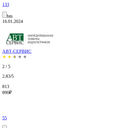
133
btn
16.01.2024
АВТ-СЕРВИС
★
★
★
★
★
2 / 5
2.83/5
813
890
₽
55