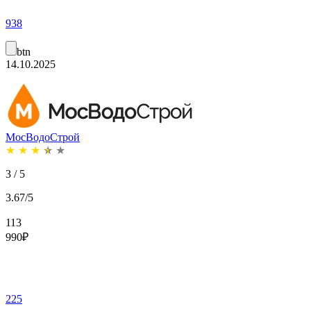
938
btn
14.10.2025
МосВодоСтрой
★
★
★
★
★
3 / 5
3.67/5
113
990
₽
225