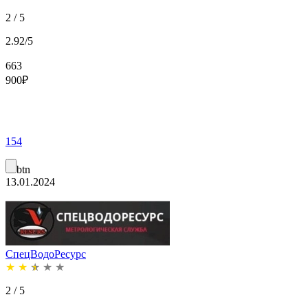
2 / 5
2.92/5
663
900
₽
154
btn
13.01.2024
СпецВодоРесурс
★
★
★
★
★
2 / 5