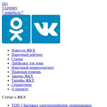
ПО
ТАРИФУ
* potarifu.ru *
Новости ЖКХ
Народный рейтинг
Статьи
Лайфхаки для дома
Народный корреспондент
Правовая помощь
Законы ЖКХ
Тарифы ЖКХ
Справочник
О проекте
Статьи о ЖКХ
ТОП-7 бытовых электроприборов, пожирающих