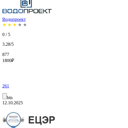
Водопроект
★
★
★
★
★
0 / 5
3.28/5
877
1800
₽
261
btn
12.10.2025