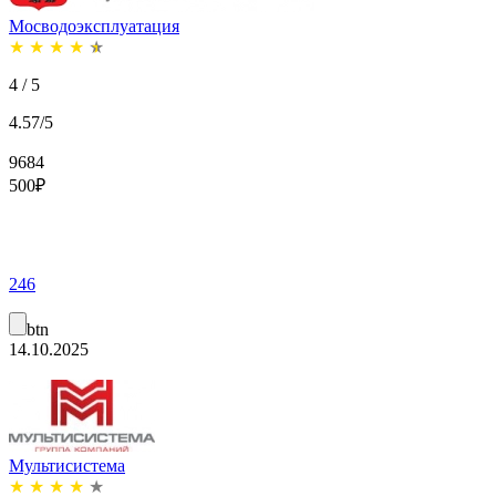
Мосводоэксплуатация
★
★
★
★
★
4 / 5
4.57/5
9684
500
₽
246
btn
14.10.2025
Мультисистема
★
★
★
★
★