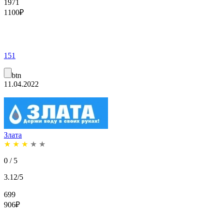
1971
1100
₽
151
btn
11.04.2022
Злата
★
★
★
★
★
0 / 5
3.12/5
699
906
₽