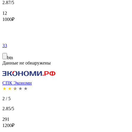
2.87/5
12
1000
₽
33
btn
Данные не обнаружены
СПК Экономи
★
★
★
★
★
2 / 5
2.85/5
291
1200
₽