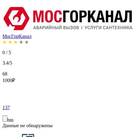
МосГорКанал
★
★
★
★
★
0 / 5
3.4/5
68
1000
₽
137
btn
Данные не обнаружены