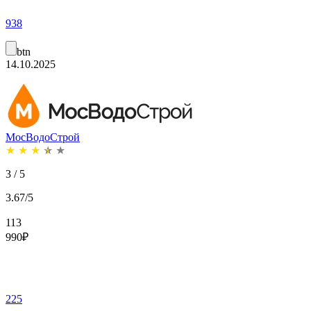
938
btn
14.10.2025
МосВодоСтрой
★
★
★
★
★
3 / 5
3.67/5
113
990
₽
225