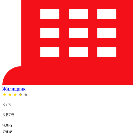
Жилищник
★
★
★
★
★
3 / 5
3.87/5
9296
750
₽