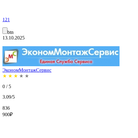
121
btn
13.10.2025
ЭкономМонтажСервис
★
★
★
★
★
0 / 5
3.09/5
836
900
₽