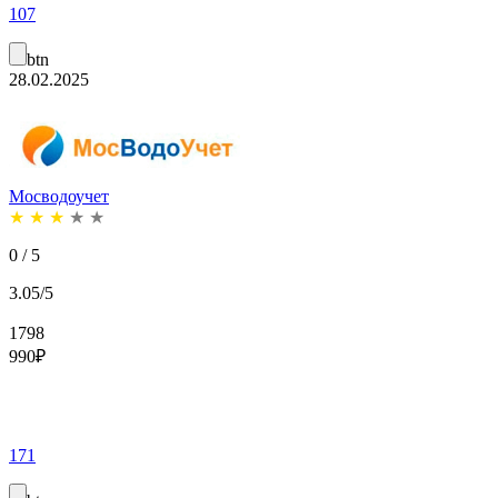
107
btn
28.02.2025
Мосводоучет
★
★
★
★
★
0 / 5
3.05/5
1798
990
₽
171