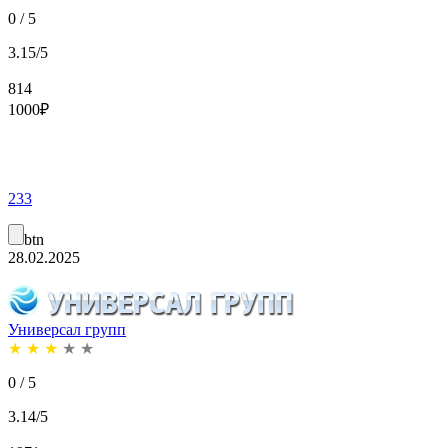
0 / 5
3.15/5
814
1000
₽
233
btn
28.02.2025
Универсал групп
★
★
★
★
★
0 / 5
3.14/5