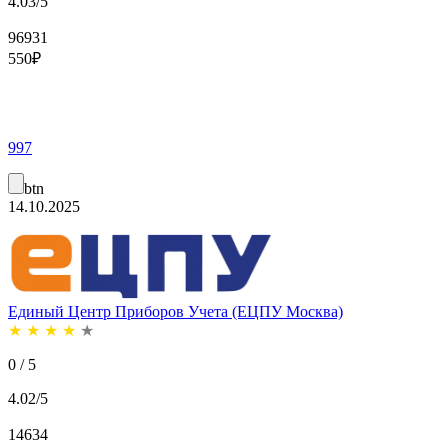
4.03/5
96931
550
₽
997
btn
14.10.2025
Единый Центр Приборов Учета (ЕЦПУ Москва)
★
★
★
★
★
0 / 5
4.02/5
14634