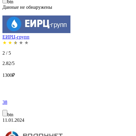
btn
Данные не обнаружены
ЕИРЦ-групп
★
★
★
★
★
2 / 5
2.82/5
1300
₽
38
btn
11.01.2024