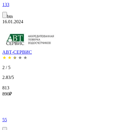
133
btn
16.01.2024
АВТ-СЕРВИС
★
★
★
★
★
2 / 5
2.83/5
813
890
₽
55