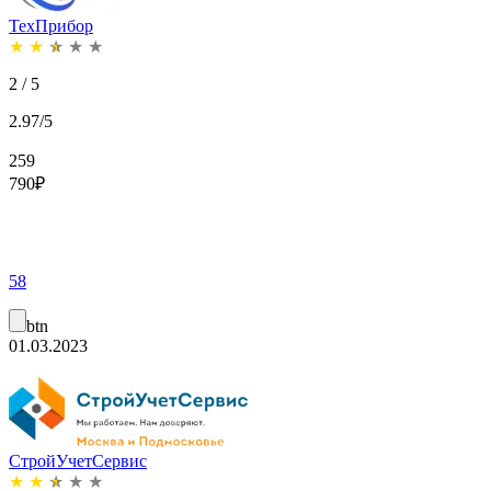
ТехПрибор
★
★
★
★
★
2 / 5
2.97/5
259
790
₽
58
btn
01.03.2023
СтройУчетСервис
★
★
★
★
★