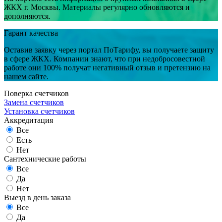
ЖКХ г. Москвы. Материалы регулярно обновляются и
дополняются.
Гарант качества
Оставив заявку через портал ПоТарифу, вы получаете защиту
в сфере ЖКХ. Компании знают, что при недобросовестной
работе они 100% получат негативный отзыв и претензию на
нашем сайте.
Поверка счетчиков
Замена счетчиков
Установка счетчиков
Аккредитация
Все
Есть
Нет
Сантехнические работы
Все
Да
Нет
Выезд в день заказа
Все
Да