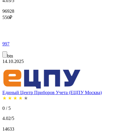
4.03/5
96928
550
₽
997
btn
14.10.2025
Единый Центр Приборов Учета (ЕЦПУ Москва)
★
★
★
★
★
0 / 5
4.02/5
14633