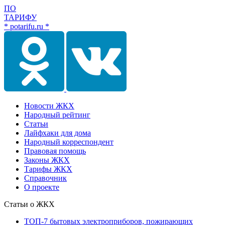
ПО
ТАРИФУ
* potarifu.ru *
Новости ЖКХ
Народный рейтинг
Статьи
Лайфхаки для дома
Народный корреспондент
Правовая помощь
Законы ЖКХ
Тарифы ЖКХ
Справочник
О проекте
Статьи о ЖКХ
ТОП-7 бытовых электроприборов, пожирающих