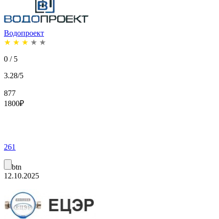
Водопроект
★
★
★
★
★
0 / 5
3.28/5
877
1800
₽
261
btn
12.10.2025