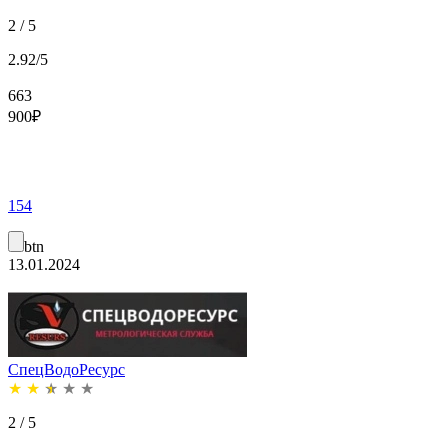
2 / 5
2.92/5
663
900
₽
154
btn
13.01.2024
СпецВодоРесурс
★
★
★
★
★
2 / 5