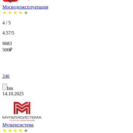
Мосводоэксплуатация
★
★
★
★
★
4 / 5
4.57/5
9683
500
₽
246
btn
14.10.2025
Мультисистема
★
★
★
★
★