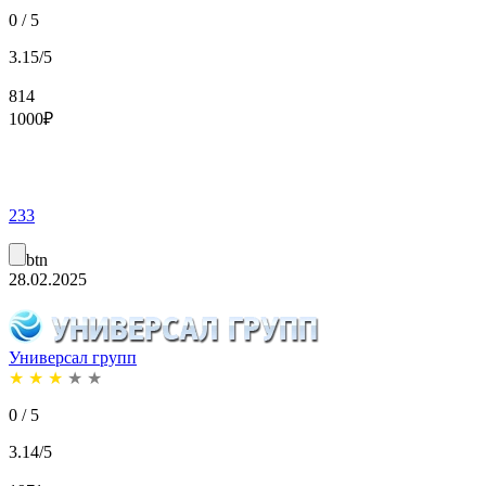
0 / 5
3.15/5
814
1000
₽
233
btn
28.02.2025
Универсал групп
★
★
★
★
★
0 / 5
3.14/5