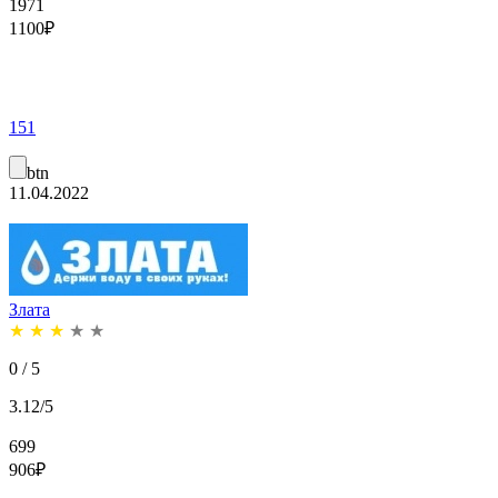
1971
1100
₽
151
btn
11.04.2022
Злата
★
★
★
★
★
0 / 5
3.12/5
699
906
₽