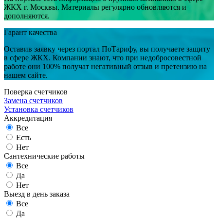
ЖКХ г. Москвы. Материалы регулярно обновляются и
дополняются.
Гарант качества
Оставив заявку через портал ПоТарифу, вы получаете защиту
в сфере ЖКХ. Компании знают, что при недобросовестной
работе они 100% получат негативный отзыв и претензию на
нашем сайте.
Поверка счетчиков
Замена счетчиков
Установка счетчиков
Аккредитация
Все
Есть
Нет
Сантехнические работы
Все
Да
Нет
Выезд в день заказа
Все
Да