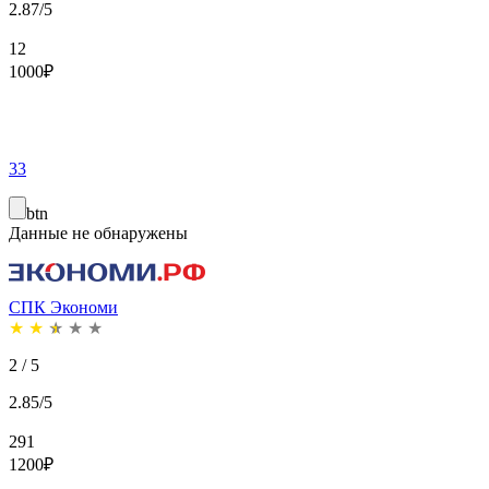
2.87/5
12
1000
₽
33
btn
Данные не обнаружены
СПК Экономи
★
★
★
★
★
2 / 5
2.85/5
291
1200
₽