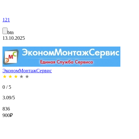
121
btn
13.10.2025
ЭкономМонтажСервис
★
★
★
★
★
0 / 5
3.09/5
836
900
₽