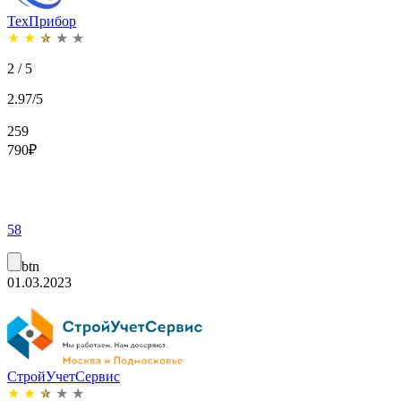
ТехПрибор
★
★
★
★
★
2 / 5
2.97/5
259
790
₽
58
btn
01.03.2023
СтройУчетСервис
★
★
★
★
★