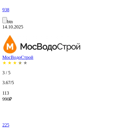
938
btn
14.10.2025
МосВодоСтрой
★
★
★
★
★
3 / 5
3.67/5
113
990
₽
225