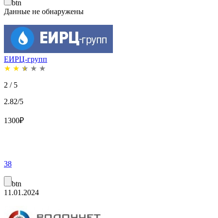
btn
Данные не обнаружены
ЕИРЦ-групп
★
★
★
★
★
2 / 5
2.82/5
1300
₽
38
btn
11.01.2024