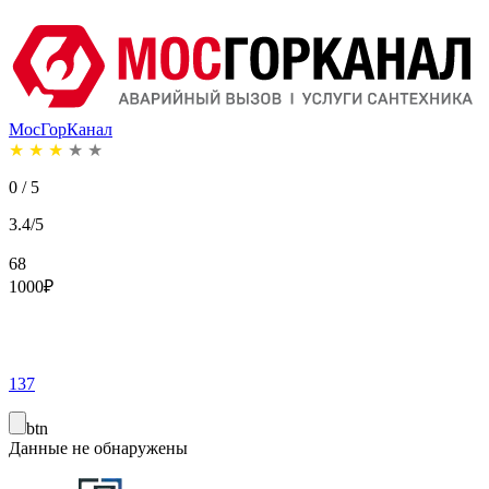
МосГорКанал
★
★
★
★
★
0 / 5
3.4/5
68
1000
₽
137
btn
Данные не обнаружены