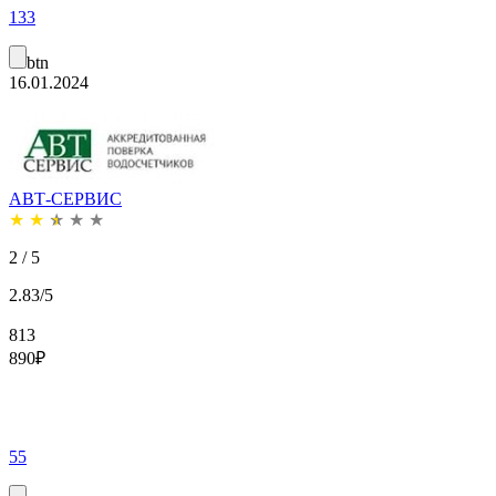
133
btn
16.01.2024
АВТ-СЕРВИС
★
★
★
★
★
2 / 5
2.83/5
813
890
₽
55