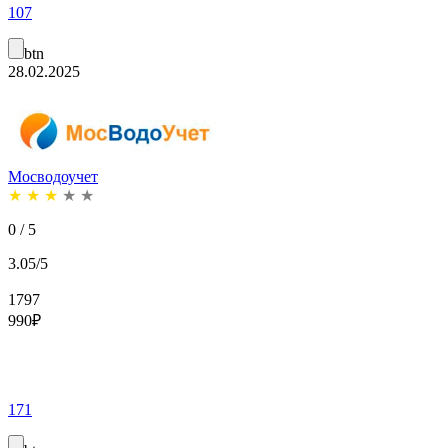
107
btn
28.02.2025
Мосводоучет
★
★
★
★
★
0 / 5
3.05/5
1797
990
₽
171