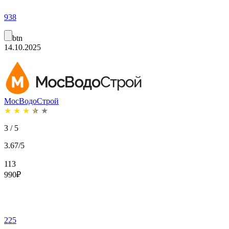
938
btn
14.10.2025
МосВодоСтрой
★
★
★
★
★
3 / 5
3.67/5
113
990
₽
225