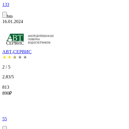
133
btn
16.01.2024
АВТ-СЕРВИС
★
★
★
★
★
2 / 5
2.83/5
813
890
₽
55