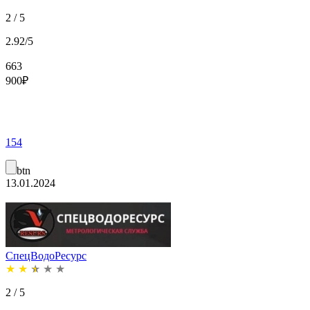
2 / 5
2.92/5
663
900
₽
154
btn
13.01.2024
СпецВодоРесурс
★
★
★
★
★
2 / 5