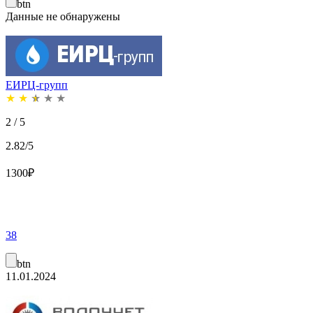
btn
Данные не обнаружены
ЕИРЦ-групп
★
★
★
★
★
2 / 5
2.82/5
1300
₽
38
btn
11.01.2024