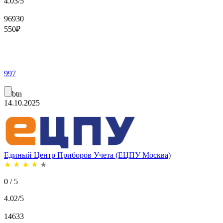
4.03/5
96930
550
₽
997
btn
14.10.2025
Единый Центр Приборов Учета (ЕЦПУ Москва)
★
★
★
★
★
0 / 5
4.02/5
14633