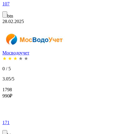
107
btn
28.02.2025
Мосводоучет
★
★
★
★
★
0 / 5
3.05/5
1798
990
₽
171