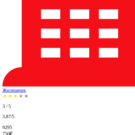
Жилищник
★
★
★
★
★
3 / 5
3.87/5
9295
750
₽