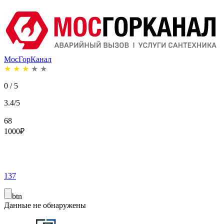
МосГорКанал
★
★
★
★
★
0 / 5
3.4/5
68
1000
₽
137
btn
Данные не обнаружены