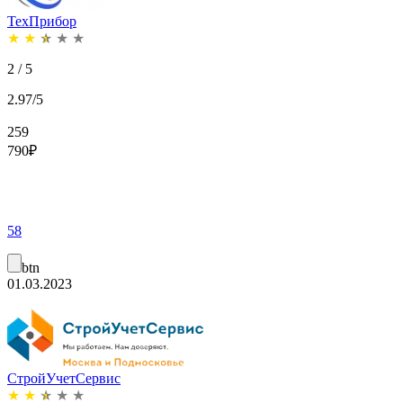
ТехПрибор
★
★
★
★
★
2 / 5
2.97/5
259
790
₽
58
btn
01.03.2023
СтройУчетСервис
★
★
★
★
★