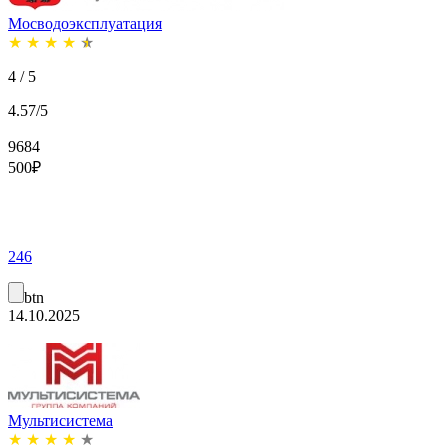
Мосводоэксплуатация
★
★
★
★
★
4 / 5
4.57/5
9684
500
₽
246
btn
14.10.2025
Мультисистема
★
★
★
★
★