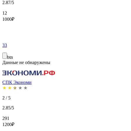
2.87/5
12
1000
₽
33
btn
Данные не обнаружены
СПК Экономи
★
★
★
★
★
2 / 5
2.85/5
291
1200
₽