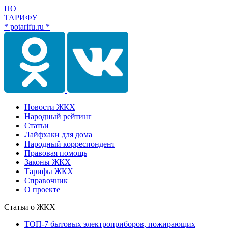
ПО
ТАРИФУ
* potarifu.ru *
Новости ЖКХ
Народный рейтинг
Статьи
Лайфхаки для дома
Народный корреспондент
Правовая помощь
Законы ЖКХ
Тарифы ЖКХ
Справочник
О проекте
Статьи о ЖКХ
ТОП-7 бытовых электроприборов, пожирающих