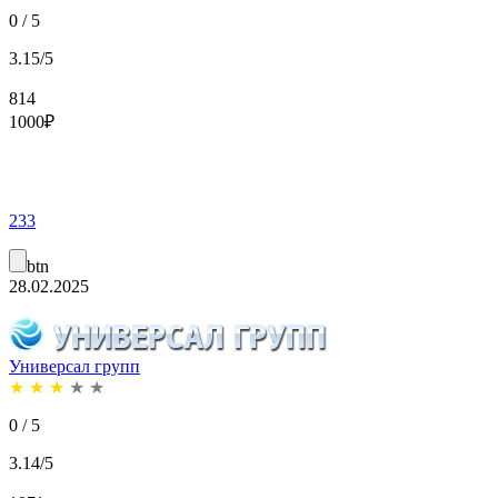
0 / 5
3.15/5
814
1000
₽
233
btn
28.02.2025
Универсал групп
★
★
★
★
★
0 / 5
3.14/5