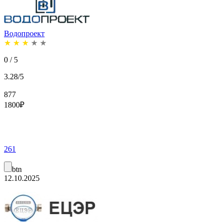
Водопроект
★
★
★
★
★
0 / 5
3.28/5
877
1800
₽
261
btn
12.10.2025