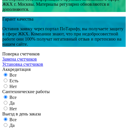
ЖКХ г. Москвы. Материалы регулярно обновляются и
дополняются.
Гарант качества
Оставив заявку через портал ПоТарифу, вы получаете защиту
в сфере ЖКХ. Компании знают, что при недобросовестной
работе они 100% получат негативный отзыв и претензию на
нашем сайте.
Поверка счетчиков
Замена счетчиков
Установка счетчиков
Аккредитация
Все
Есть
Нет
Сантехнические работы
Все
Да
Нет
Выезд в день заказа
Все
Да