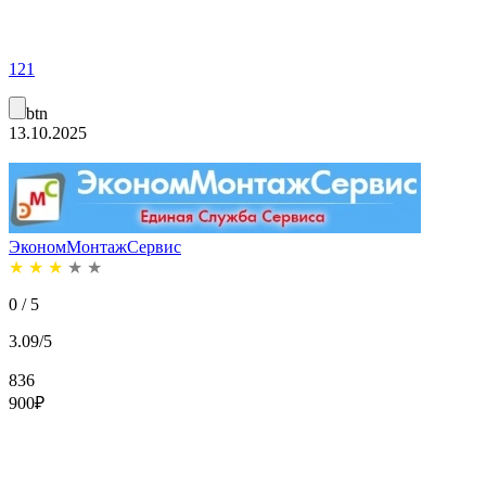
121
btn
13.10.2025
ЭкономМонтажСервис
★
★
★
★
★
0 / 5
3.09/5
836
900
₽