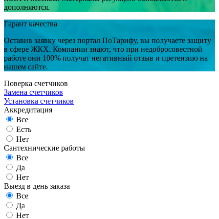
дополняются.
Гарант качества
Оставив заявку через портал ПоТарифу, вы получаете защиту
в сфере ЖКХ. Компании знают, что при недобросовестной
работе они 100% получат негативный отзыв и претензию на
нашем сайте.
Поверка счетчиков
Замена счетчиков
Установка счетчиков
Аккредитация
Все
Есть
Нет
Сантехнические работы
Все
Да
Нет
Выезд в день заказа
Все
Да
Нет