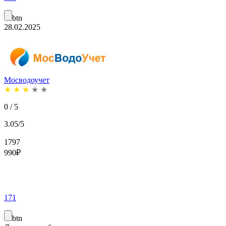
btn
28.02.2025
Мосводоучет
★
★
★
★
★
0 / 5
3.05/5
1797
990
₽
171
btn