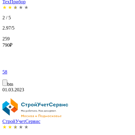
ТехПрибор
★
★
★
★
★
2 / 5
2.97/5
259
790
₽
58
btn
01.03.2023
СтройУчетСервис
★
★
★
★
★