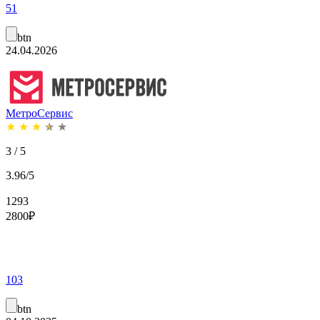
51
btn
24.04.2026
МетроСервис
★
★
★
★
★
3 / 5
3.96/5
1293
2800
₽
103
btn