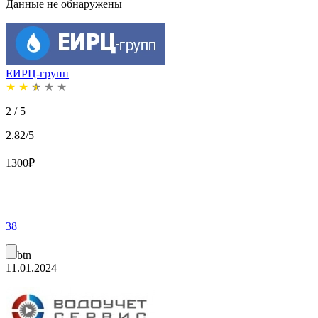
Данные не обнаружены
ЕИРЦ-групп
★
★
★
★
★
2 / 5
2.82/5
1300
₽
38
btn
11.01.2024