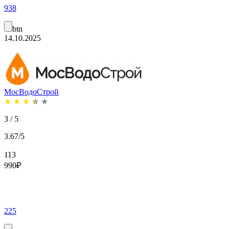
938
btn
14.10.2025
МосВодоСтрой
★
★
★
★
★
3 / 5
3.67/5
113
990
₽
225