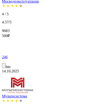
Мосводоэксплуатация
★
★
★
★
★
4 / 5
4.57/5
9683
500
₽
246
btn
14.10.2025
Мультисистема
★
★
★
★
★