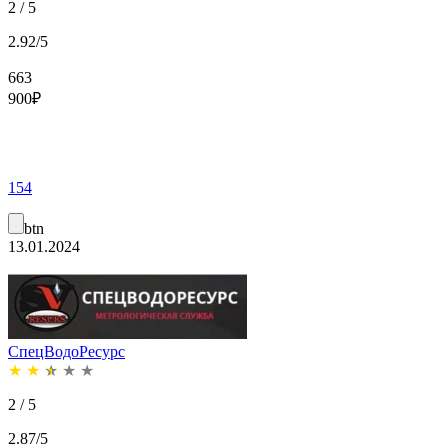
2 / 5
2.92/5
663
900
₽
154
btn
13.01.2024
СпецВодоРесурс
★
★
★
★
★
2 / 5
2.87/5