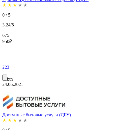
★
★
★
★
★
0 / 5
3.24/5
675
950
₽
223
btn
24.05.2021
Доступные бытовые услуги (ДБУ)
★
★
★
★
★