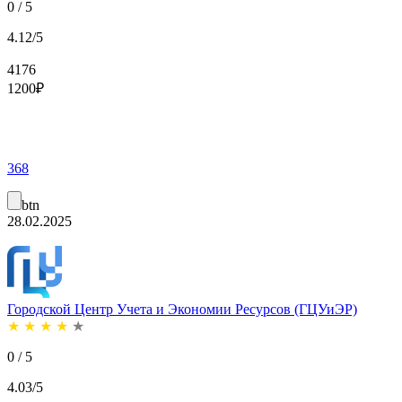
0 / 5
4.12/5
4176
1200
₽
368
btn
28.02.2025
Городской Центр Учета и Экономии Ресурсов (ГЦУиЭР)
★
★
★
★
★
0 / 5
4.03/5