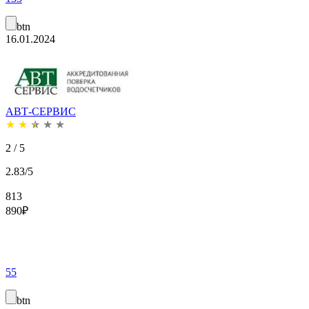
btn
16.01.2024
АВТ-СЕРВИС
★
★
★
★
★
2 / 5
2.83/5
813
890
₽
55
btn