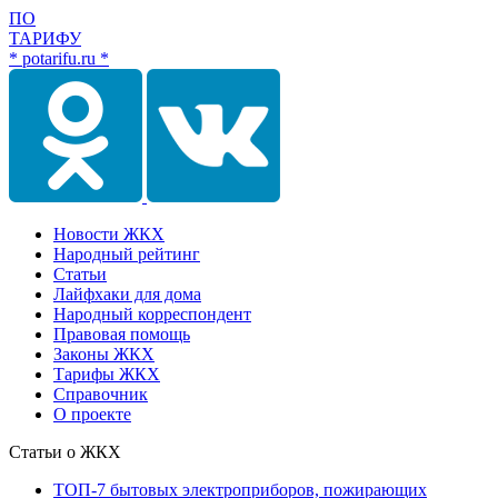
ПО
ТАРИФУ
* potarifu.ru *
Новости ЖКХ
Народный рейтинг
Статьи
Лайфхаки для дома
Народный корреспондент
Правовая помощь
Законы ЖКХ
Тарифы ЖКХ
Справочник
О проекте
Статьи о ЖКХ
ТОП-7 бытовых электроприборов, пожирающих