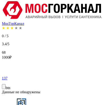
МосГорКанал
★
★
★
★
★
0 / 5
3.4/5
68
1000
₽
137
btn
Данные не обнаружены