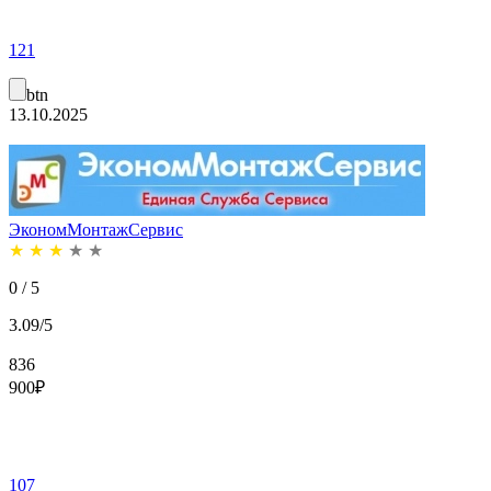
121
btn
13.10.2025
ЭкономМонтажСервис
★
★
★
★
★
0 / 5
3.09/5
836
900
₽
107