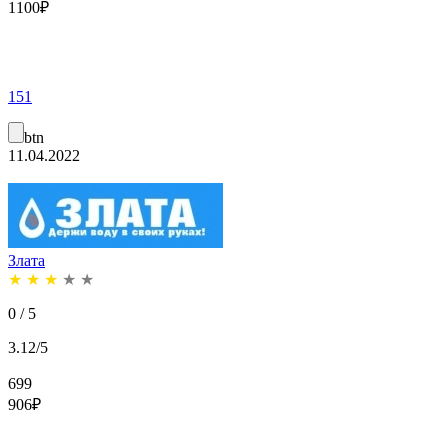
1100
₽
151
btn
11.04.2022
Злата
★
★
★
★
★
0 / 5
3.12/5
699
906
₽