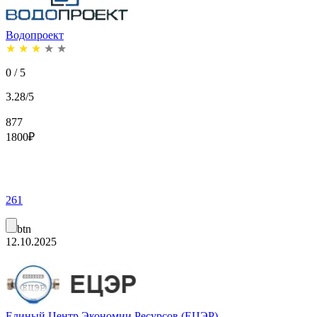
Водопроект
★
★
★
★
★
0 / 5
3.28/5
877
1800
₽
261
btn
12.10.2025
Единый Центр Экономии Ресурсов (ЕЦЭР)