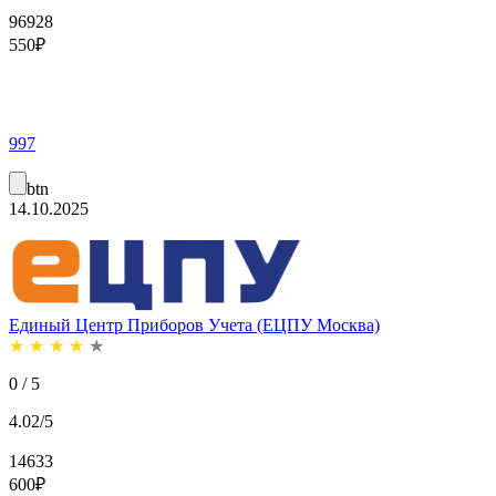
96928
550
₽
997
btn
14.10.2025
Единый Центр Приборов Учета (ЕЦПУ Москва)
★
★
★
★
★
0 / 5
4.02/5
14633
600
₽