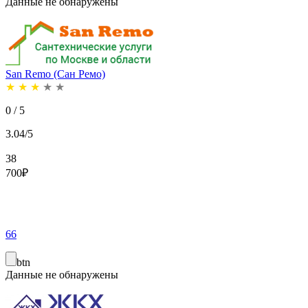
Данные не обнаружены
San Remo (Сан Ремо)
★
★
★
★
★
0 / 5
3.04/5
38
700
₽
66
btn
Данные не обнаружены