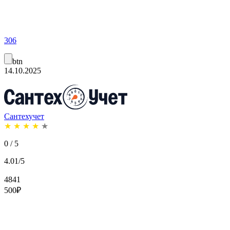
306
btn
14.10.2025
Сантехучет
★
★
★
★
★
0 / 5
4.01/5
4841
500
₽