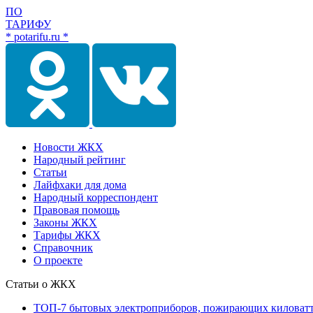
ПО
ТАРИФУ
* potarifu.ru *
Новости ЖКХ
Народный рейтинг
Статьи
Лайфхаки для дома
Народный корреспондент
Правовая помощь
Законы ЖКХ
Тарифы ЖКХ
Справочник
О проекте
Статьи о ЖКХ
ТОП-7 бытовых электроприборов, пожирающих киловат