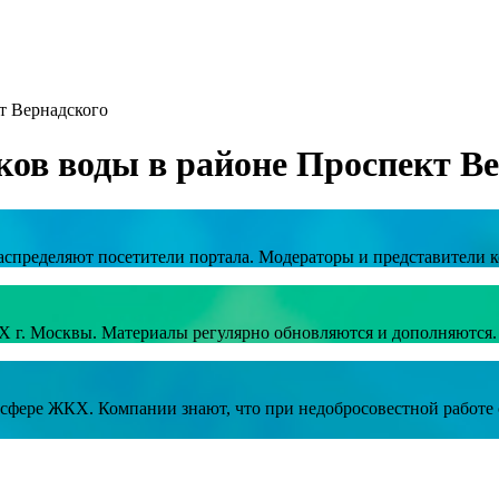
т Вернадского
ков воды в районе Проспект В
аспределяют посетители портала. Модераторы и представители к
Х г. Москвы. Материалы регулярно обновляются и дополняются.
в сфере ЖКХ. Компании знают, что при недобросовестной работ