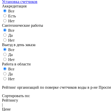
Установка счетчиков
Аккредитация
Все
Есть
Нет
Сантехнические работы
Все
Да
Нет
Выезд в день заказа
Все
Да
Нет
Работа в области
Все
Да
Нет
Рейтинг организаций по поверке счетчиков воды в р-не Просп
Сортировать по:
Рейтингу
|
Цене