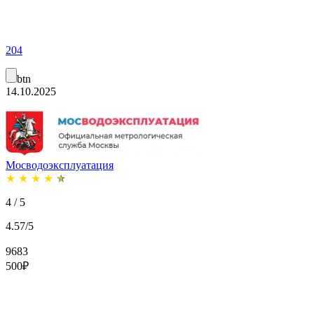
204
btn
14.10.2025
Мосводоэксплуатация
★
★
★
★
★
4 / 5
4.57/5
9683
500
₽