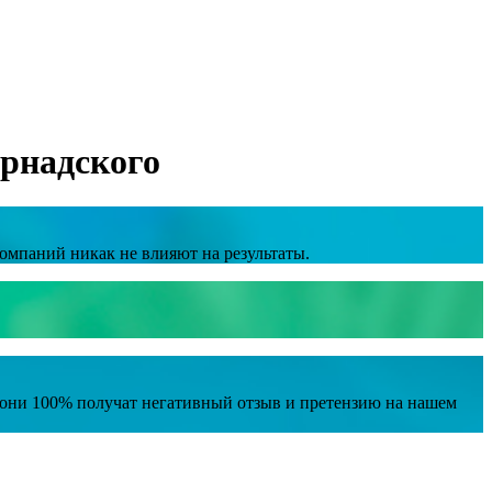
ернадского
омпаний никак не влияют на результаты.
е они 100% получат негативный отзыв и претензию на нашем