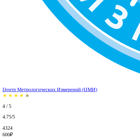
Центр Метрологических Измерений (ЦМИ)
★
★
★
★
★
4 / 5
4.75/5
4324
600
₽