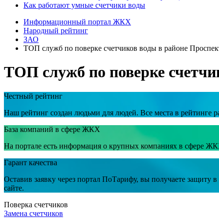
Как работают умные счетчики воды
Информационный портал ЖКХ
Народный рейтинг
ЗАО
ТОП служб по поверке счетчиков воды в районе Проспек
ТОП служб по поверке счетчи
Честный рейтинг
Наш рейтинг создан людьми для людей. Все места в рейтинге р
База компаний в сфере ЖКХ
На портале есть информация о крупных компаниях в сфере ЖК
Гарант качества
Оставив заявку через портал ПоТарифу, вы получаете защиту 
сайте.
Поверка счетчиков
Замена счетчиков