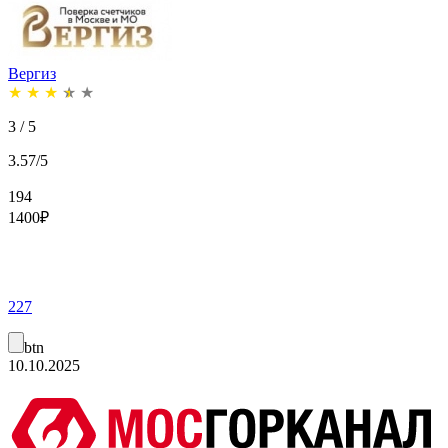
Вергиз
★
★
★
★
★
3 / 5
3.57/5
194
1400
₽
227
btn
10.10.2025