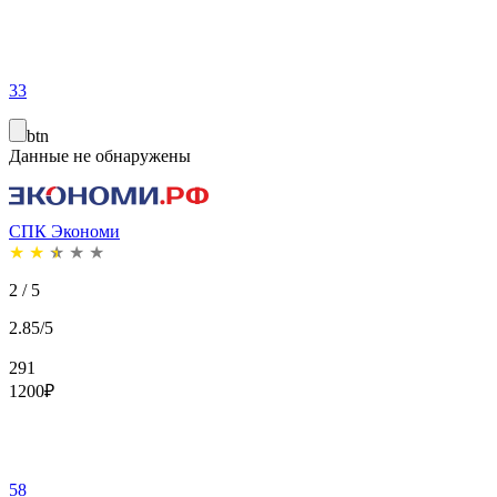
33
btn
Данные не обнаружены
СПК Экономи
★
★
★
★
★
2 / 5
2.85/5
291
1200
₽
58