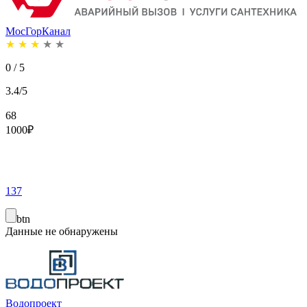
МосГорКанал
★
★
★
★
★
0 / 5
3.4/5
68
1000
₽
137
btn
Данные не обнаружены
Водопроект