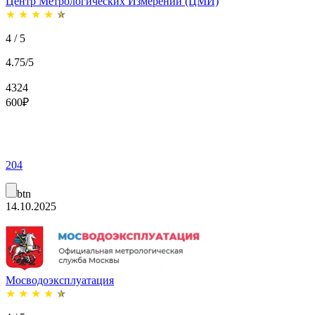
Центр Метрологических Измерений (ЦМИ)
★
★
★
★
★
4 / 5
4.75/5
4324
600
₽
204
btn
14.10.2025
Мосводоэксплуатация
★
★
★
★
★