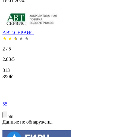
16.01.2024
АВТ-СЕРВИС
★
★
★
★
★
2 / 5
2.83/5
813
890
₽
55
btn
Данные не обнаружены