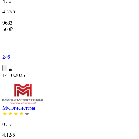
4 / 5
4.57/5
9683
500
₽
246
btn
14.10.2025
Мультисистема
★
★
★
★
★
0 / 5
4.12/5