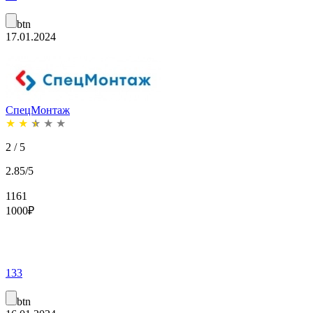
btn
17.01.2024
СпецМонтаж
★
★
★
★
★
2 / 5
2.85/5
1161
1000
₽
133
btn