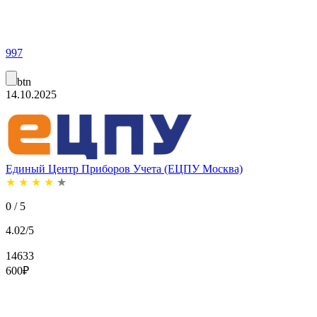
997
btn
14.10.2025
Единый Центр Приборов Учета (ЕЦПУ Москва)
★
★
★
★
★
0 / 5
4.02/5
14633
600
₽