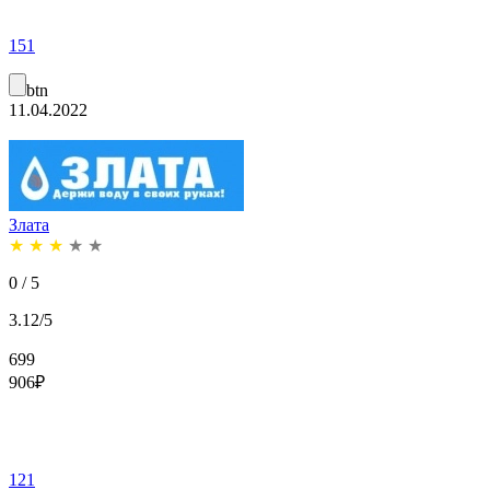
151
btn
11.04.2022
Злата
★
★
★
★
★
0 / 5
3.12/5
699
906
₽
121