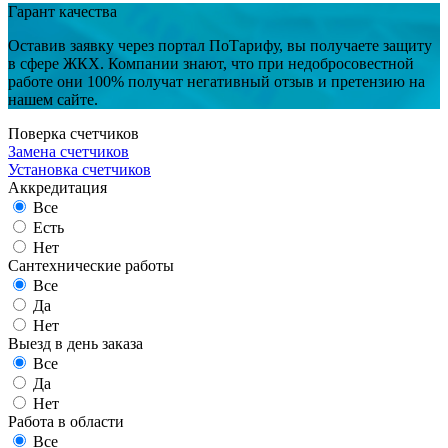
Гарант качества
Оставив заявку через портал ПоТарифу, вы получаете защиту
в сфере ЖКХ. Компании знают, что при недобросовестной
работе они 100% получат негативный отзыв и претензию на
нашем сайте.
Поверка счетчиков
Замена счетчиков
Установка счетчиков
Аккредитация
Все
Есть
Нет
Сантехнические работы
Все
Да
Нет
Выезд в день заказа
Все
Да
Нет
Работа в области
Все