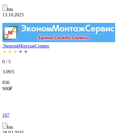
btn
13.10.2025
ЭкономМонтажСервис
★
★
★
★
★
0 / 5
3.09/5
836
900
₽
107
btn
28.02.2025