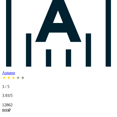
Аршин
★
★
★
★
★
3 / 5
3.93/5
12862
800
₽