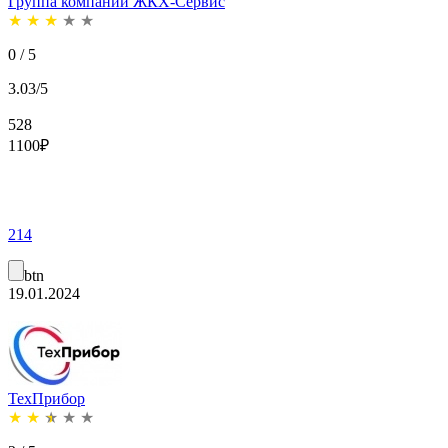
Группа компаний ЖКХ-Сервис
★
★
★
★
★
0 / 5
3.03/5
528
1100
₽
214
btn
19.01.2024
ТехПрибор
★
★
★
★
★