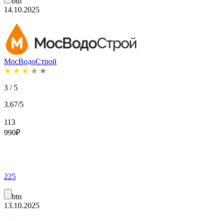
btn
14.10.2025
МосВодоСтрой
★
★
★
★
★
3 / 5
3.67/5
113
990
₽
225
btn
13.10.2025