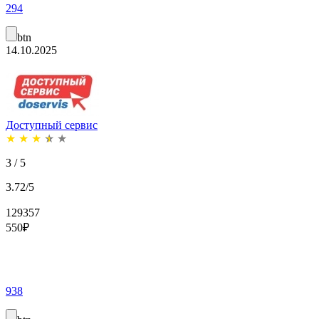
294
btn
14.10.2025
Доступный сервис
★
★
★
★
★
3 / 5
3.72/5
129357
550
₽
938