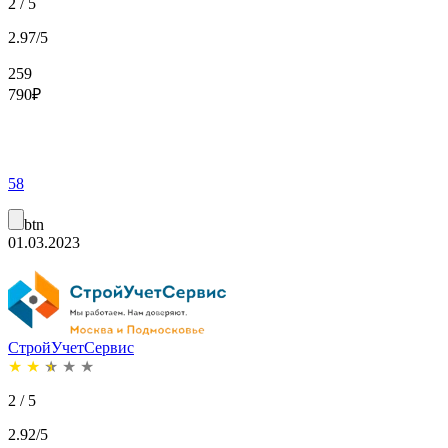
2 / 5
2.97/5
259
790
₽
58
btn
01.03.2023
СтройУчетСервис
★
★
★
★
★
2 / 5
2.92/5