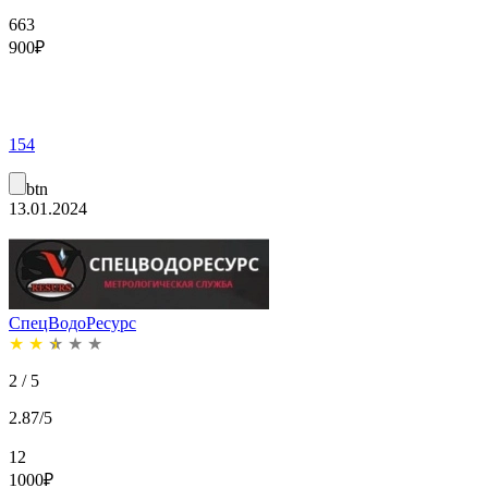
663
900
₽
154
btn
13.01.2024
СпецВодоРесурс
★
★
★
★
★
2 / 5
2.87/5
12
1000
₽