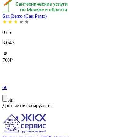
San Remo (Сан Ремо)
★
★
★
★
★
0 / 5
3.04/5
38
700
₽
66
btn
Данные не обнаружены