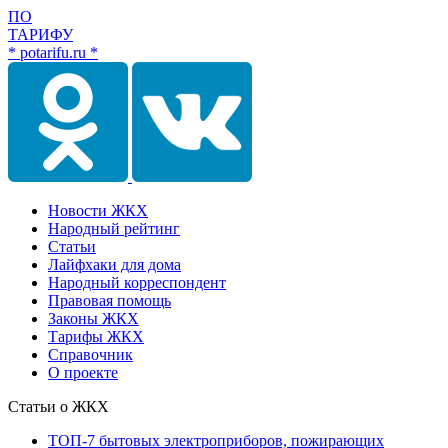
ПО
ТАРИФУ
* potarifu.ru *
Новости ЖКХ
Народный рейтинг
Статьи
Лайфхаки для дома
Народный корреспондент
Правовая помощь
Законы ЖКХ
Тарифы ЖКХ
Справочник
О проекте
Статьи о ЖКХ
ТОП-7 бытовых электроприборов, пожирающих