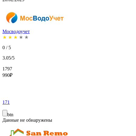
Мосводоучет
★
★
★
★
★
0 / 5
3.05/5
1797
990
₽
171
btn
Данные не обнаружены