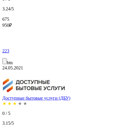
3.24/5
675
950
₽
223
btn
24.05.2021
Доступные бытовые услуги (ДБУ)
★
★
★
★
★
0 / 5
3.15/5