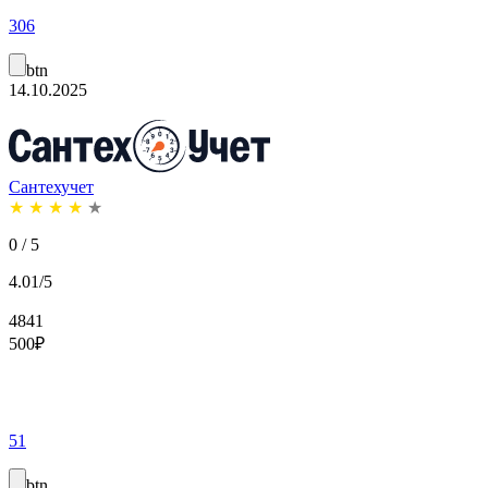
306
btn
14.10.2025
Сантехучет
★
★
★
★
★
0 / 5
4.01/5
4841
500
₽
51
btn