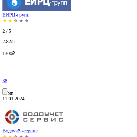
ЕИРЦ-групп
★
★
★
★
★
2 / 5
2.82/5
1300
₽
38
btn
11.01.2024
Водоучёт-сервис
★
★
★
★
★