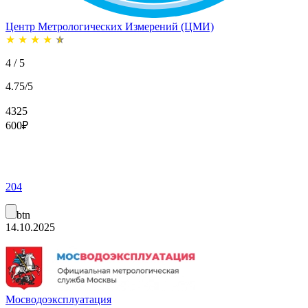
Центр Метрологических Измерений (ЦМИ)
★
★
★
★
★
4 / 5
4.75/5
4325
600
₽
204
btn
14.10.2025
Мосводоэксплуатация