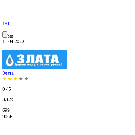
151
btn
11.04.2022
Злата
★
★
★
★
★
0 / 5
3.12/5
699
906
₽