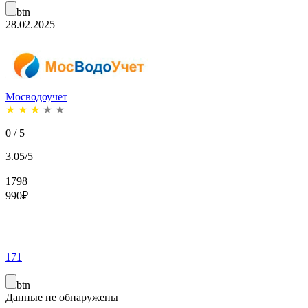
btn
28.02.2025
Мосводоучет
★
★
★
★
★
0 / 5
3.05/5
1798
990
₽
171
btn
Данные не обнаружены