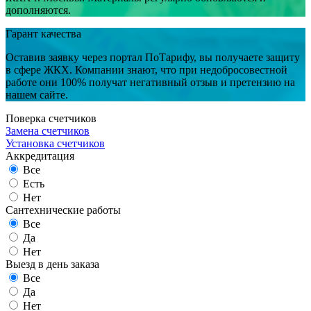
дополняются.
Гарант качества
Оставив заявку через портал ПоТарифу, вы получаете защиту
в сфере ЖКХ. Компании знают, что при недобросовестной
работе они 100% получат негативный отзыв и претензию на
нашем сайте.
Поверка счетчиков
Замена счетчиков
Установка счетчиков
Аккредитация
Все
Есть
Нет
Сантехнические работы
Все
Да
Нет
Выезд в день заказа
Все
Да
Нет