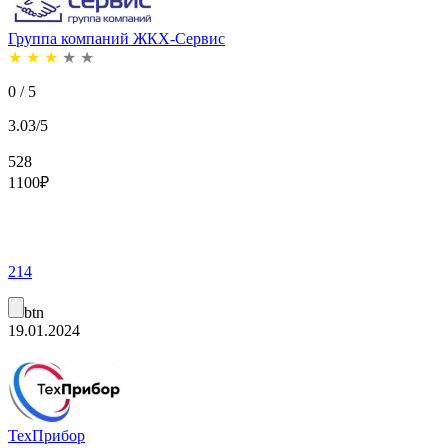
Группа компаний ЖКХ-Сервис
★
★
★
★
★
0 / 5
3.03/5
528
1100
₽
214
btn
19.01.2024
ТехПрибор