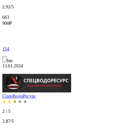
2.92/5
663
900
₽
154
btn
13.01.2024
СпецВодоРесурс
★
★
★
★
★
2 / 5
2.87/5