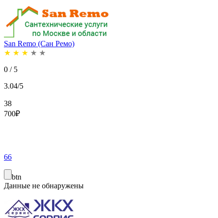
San Remo (Сан Ремо)
★
★
★
★
★
0 / 5
3.04/5
38
700
₽
66
btn
Данные не обнаружены