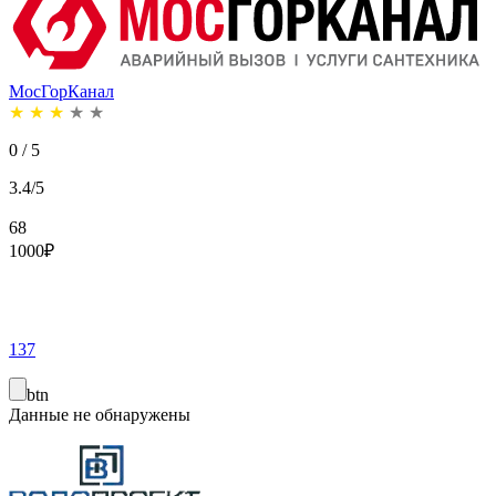
МосГорКанал
★
★
★
★
★
0 / 5
3.4/5
68
1000
₽
137
btn
Данные не обнаружены