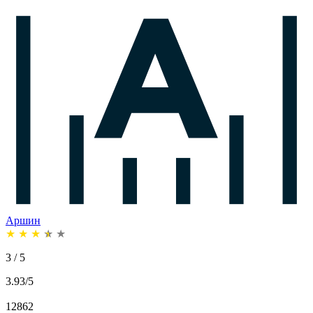
Аршин
★
★
★
★
★
3 / 5
3.93/5
12862