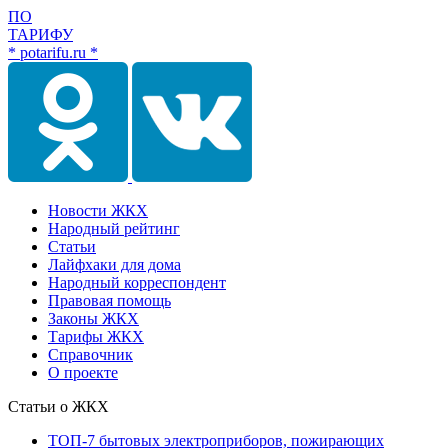
ПО
ТАРИФУ
* potarifu.ru *
Новости ЖКХ
Народный рейтинг
Статьи
Лайфхаки для дома
Народный корреспондент
Правовая помощь
Законы ЖКХ
Тарифы ЖКХ
Справочник
О проекте
Статьи о ЖКХ
ТОП-7 бытовых электроприборов, пожирающих