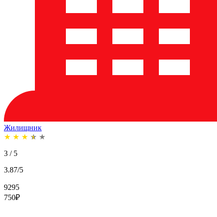
Жилищник
★
★
★
★
★
3 / 5
3.87/5
9295
750
₽