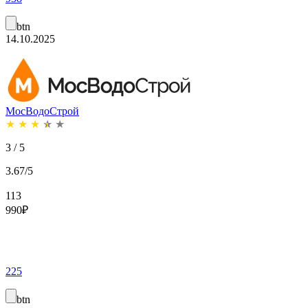
btn
14.10.2025
МосВодоСтрой
★
★
★
★
★
3 / 5
3.67/5
113
990
₽
225
btn