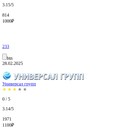
3.15/5
814
1000
₽
233
btn
28.02.2025
Универсал групп
★
★
★
★
★
0 / 5
3.14/5
1971
1100
₽