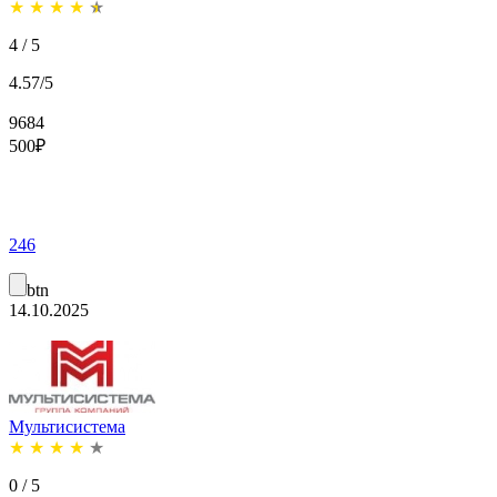
★
★
★
★
★
4 / 5
4.57/5
9684
500
₽
246
btn
14.10.2025
Мультисистема
★
★
★
★
★
0 / 5