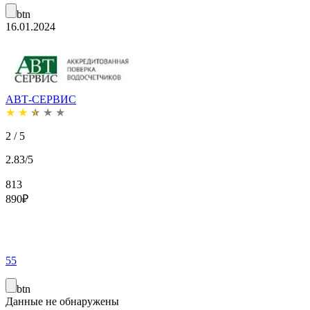
btn
16.01.2024
АВТ-СЕРВИС
★
★
★
★
★
2 / 5
2.83/5
813
890
₽
55
btn
Данные не обнаружены