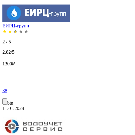
ЕИРЦ-групп
★
★
★
★
★
2 / 5
2.82/5
1300
₽
38
btn
11.01.2024