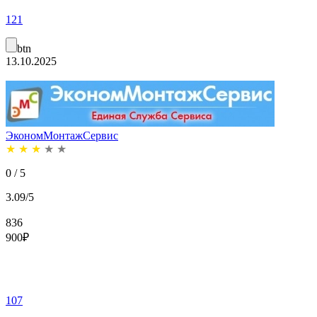
121
btn
13.10.2025
ЭкономМонтажСервис
★
★
★
★
★
0 / 5
3.09/5
836
900
₽
107