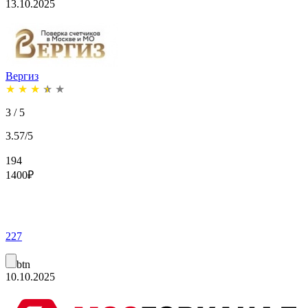
13.10.2025
Вергиз
★
★
★
★
★
3 / 5
3.57/5
194
1400
₽
227
btn
10.10.2025