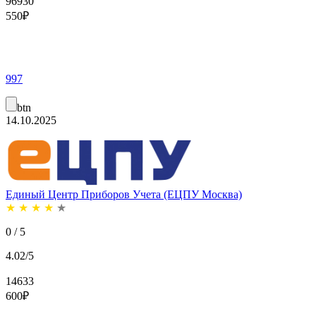
96930
550
₽
997
btn
14.10.2025
Единый Центр Приборов Учета (ЕЦПУ Москва)
★
★
★
★
★
0 / 5
4.02/5
14633
600
₽