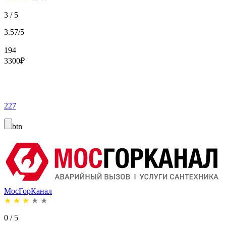
3 / 5
3.57/5
194
3300
₽
227
btn
МосГорКанал
★
★
★
★
★
0 / 5