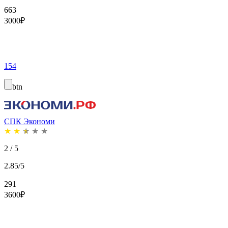
663
3000
₽
154
btn
СПК Экономи
★
★
★
★
★
2 / 5
2.85/5
291
3600
₽