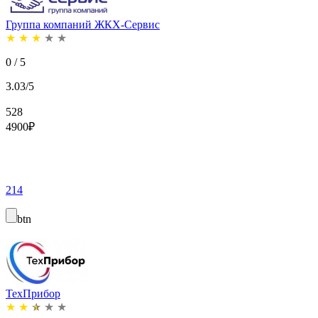
Группа компаний ЖКХ-Сервис
★
★
★
★
★
0 / 5
3.03/5
528
4900
₽
214
btn
ТехПрибор
★
★
★
★
★