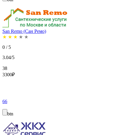
San Remo (Сан Ремо)
★
★
★
★
★
0 / 5
3.04/5
38
3300
₽
66
btn