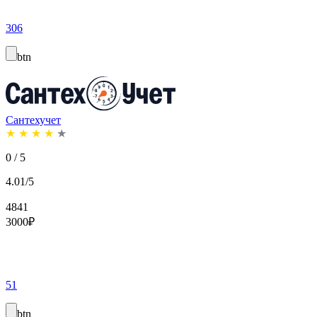
306
btn
Сантехучет
★
★
★
★
★
0 / 5
4.01/5
4841
3000
₽
51
btn