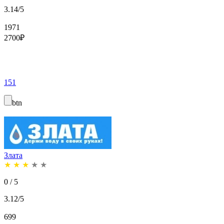
3.14/5
1971
2700
₽
151
btn
Злата
★
★
★
★
★
0 / 5
3.12/5
699