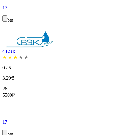
17
btn
СВЭК
★
★
★
★
★
0 / 5
3.29/5
26
5500
₽
17
btn