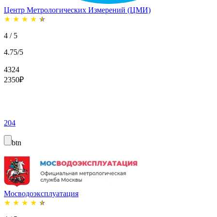
Центр Метрологических Измерений (ЦМИ)
★
★
★
★
★
4 / 5
4.75/5
4324
2350
₽
204
btn
Мосводоэксплуатация
★
★
★
★
★