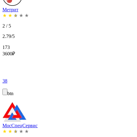
Метрит
★
★
★
★
★
2 / 5
2.79/5
173
3600
₽
38
btn
МосСпецСервис
★
★
★
★
★