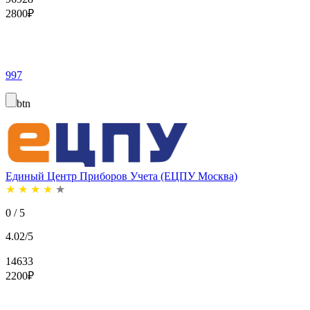
2800
₽
997
btn
Единый Центр Приборов Учета (ЕЦПУ Москва)
★
★
★
★
★
0 / 5
4.02/5
14633
2200
₽