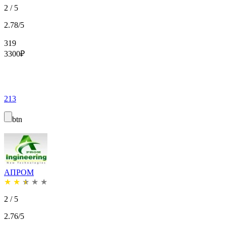
2 / 5
2.78/5
319
3300
₽
213
btn
АПРОМ
★
★
★
★
★
2 / 5
2.76/5