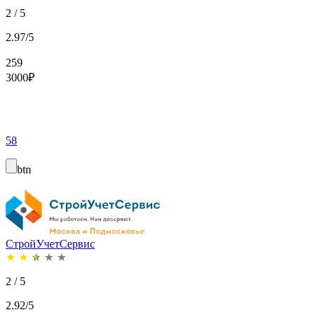
2 / 5
2.97/5
259
3000
₽
58
btn
СтройУчетСервис
★
★
★
★
★
2 / 5
2.92/5