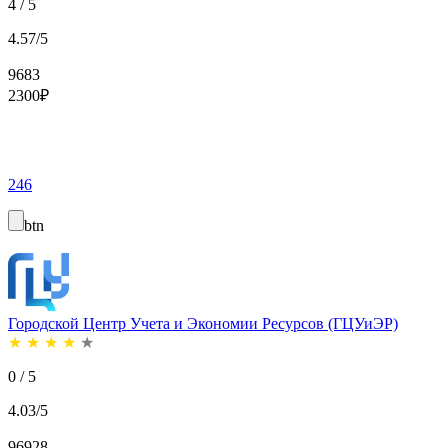
4 / 5
4.57/5
9683
2300
₽
246
btn
Городской Центр Учета и Экономии Ресурсов (ГЦУиЭР)
★
★
★
★
★
0 / 5
4.03/5
96928