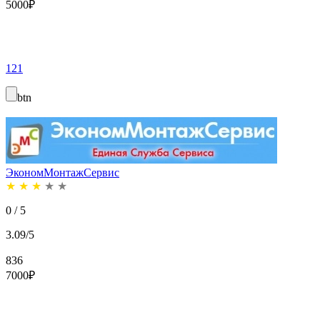
5000
₽
121
btn
ЭкономМонтажСервис
★
★
★
★
★
0 / 5
3.09/5
836
7000
₽