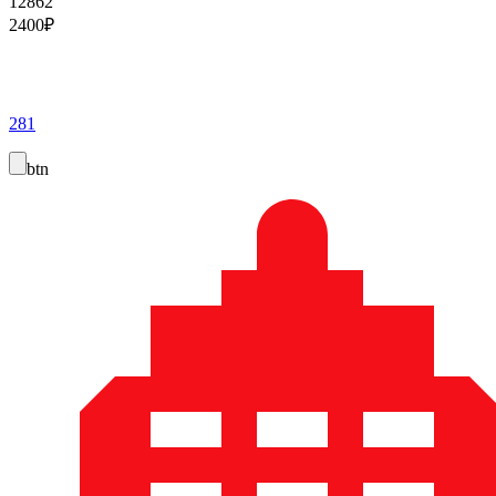
12862
2400
₽
281
btn