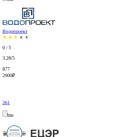
Водопроект
★
★
★
★
★
0 / 5
3.28/5
877
2900
₽
261
btn