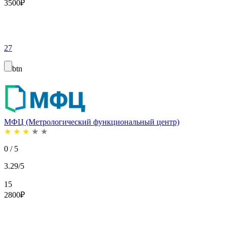
3500
₽
27
btn
МФЦ (Метрологический функциональный центр)
★
★
★
★
★
0 / 5
3.29/5
15
2800
₽