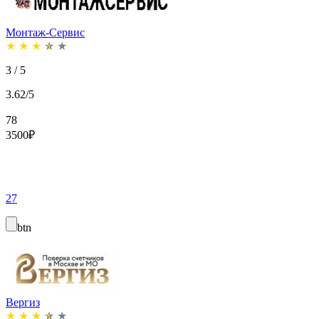
Монтаж-Сервис
★
★
★
★
★
3 / 5
3.62/5
78
3500
₽
27
btn
Вергиз
★
★
★
★
★