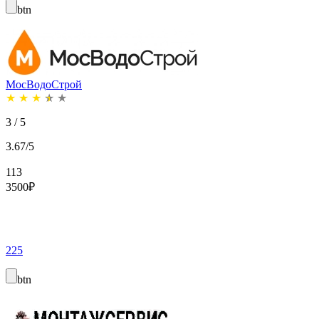
btn
МосВодоСтрой
★
★
★
★
★
3 / 5
3.67/5
113
3500
₽
225
btn