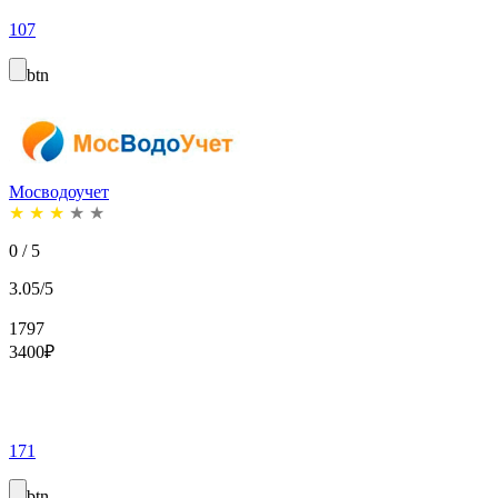
107
btn
Мосводоучет
★
★
★
★
★
0 / 5
3.05/5
1797
3400
₽
171
btn