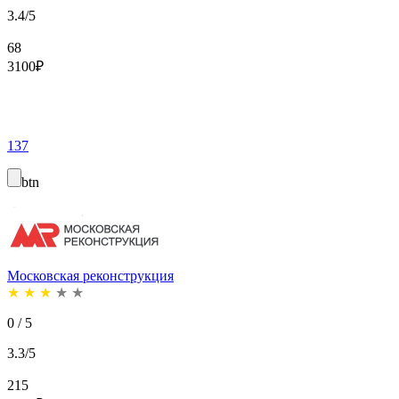
3.4/5
68
3100
₽
137
btn
Московская реконструкция
★
★
★
★
★
0 / 5
3.3/5
215