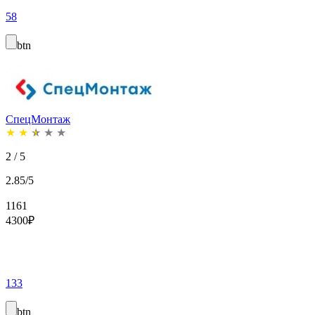
58
btn
СпецМонтаж
★
★
★
★
★
2 / 5
2.85/5
1161
4300
₽
133
btn