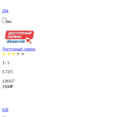
294
btn
Доступный сервис
★
★
★
★
★
3 / 5
3.72/5
129357
3500
₽
938