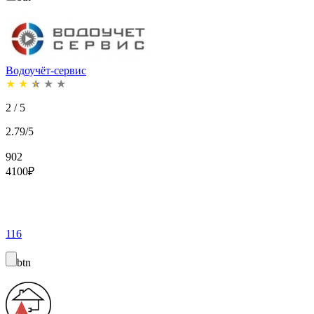
Водоучёт-сервис
★
★
★
★
★
2 / 5
2.79/5
902
4100
₽
116
btn