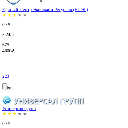
Единый Центр Экономии Ресурсов (ЕЦЭР)
★
★
★
★
★
0 / 5
3.24/5
675
4600
₽
223
btn
Универсал групп
★
★
★
★
★
0 / 5