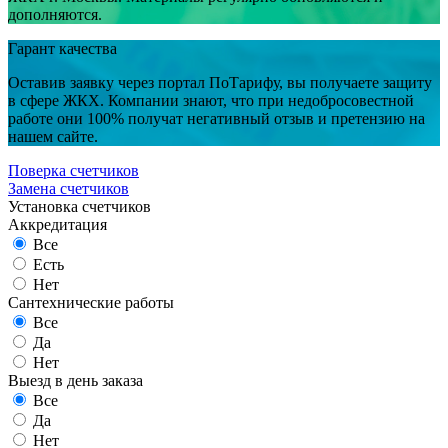
дополняются.
Гарант качества
Оставив заявку через портал ПоТарифу, вы получаете защиту
в сфере ЖКХ. Компании знают, что при недобросовестной
работе они 100% получат негативный отзыв и претензию на
нашем сайте.
Поверка счетчиков
Замена счетчиков
Установка счетчиков
Аккредитация
Все
Есть
Нет
Сантехнические работы
Все
Да
Нет
Выезд в день заказа
Все
Да
Нет