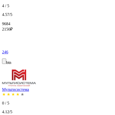
4 / 5
4.57/5
9684
2150
₽
246
btn
Мультисистема
★
★
★
★
★
0 / 5
4.12/5