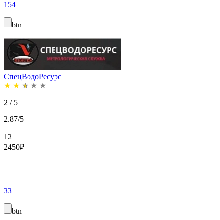
154
btn
СпецВодоРесурс
★
★
★
★
★
2 / 5
2.87/5
12
2450
₽
33
btn