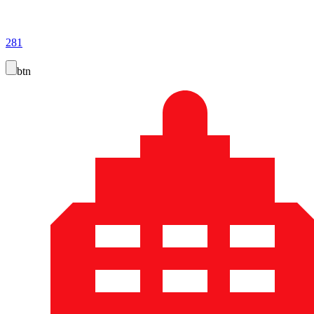
281
btn