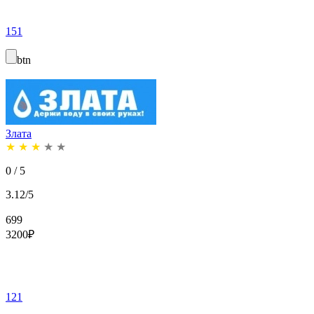
151
btn
Злата
★
★
★
★
★
0 / 5
3.12/5
699
3200
₽
121