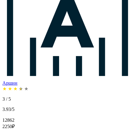
Аршин
★
★
★
★
★
3 / 5
3.93/5
12862
2250
₽