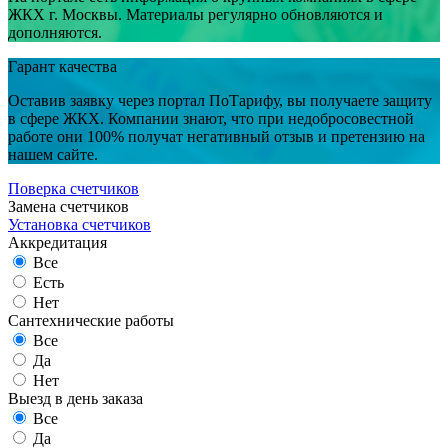
ЖКХ г. Москвы. Материалы регулярно обновляются и
дополняются.
Гарант качества
Оставив заявку через портал ПоТарифу, вы получаете защиту
в сфере ЖКХ. Компании знают, что при недобросовестной
работе они 100% получат негативный отзыв и претензию на
нашем сайте.
Поверка счетчиков
Замена счетчиков
Установка счетчиков
Аккредитация
Все
Есть
Нет
Сантехнические работы
Все
Да
Нет
Выезд в день заказа
Все
Да