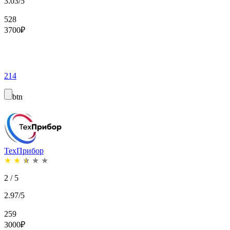
3.03/5
528
3700
₽
214
btn
ТехПрибор
★
★
★
★
★
2 / 5
2.97/5
259
3000
₽