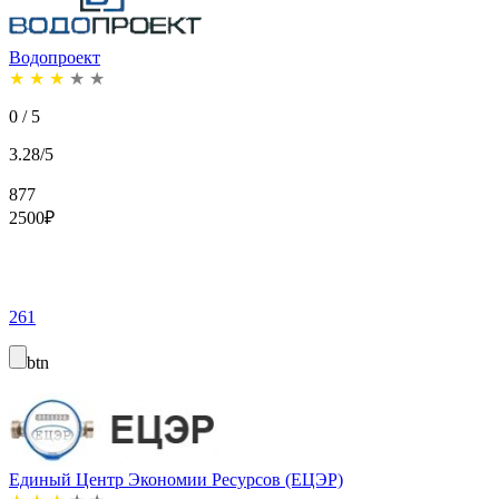
Водопроект
★
★
★
★
★
0 / 5
3.28/5
877
2500
₽
261
btn
Единый Центр Экономии Ресурсов (ЕЦЭР)