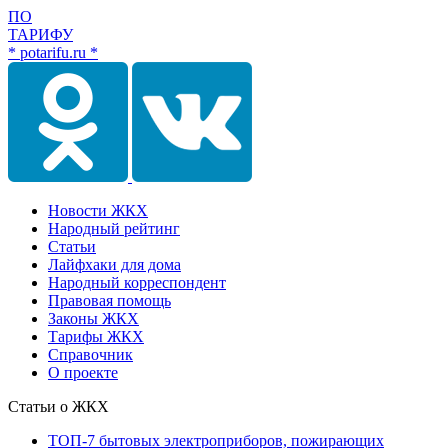
ПО
ТАРИФУ
* potarifu.ru *
Новости ЖКХ
Народный рейтинг
Статьи
Лайфхаки для дома
Народный корреспондент
Правовая помощь
Законы ЖКХ
Тарифы ЖКХ
Справочник
О проекте
Статьи о ЖКХ
ТОП-7 бытовых электроприборов, пожирающих