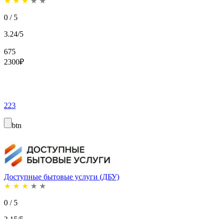
★
★
★
★
★
0 / 5
3.24/5
675
2300
₽
223
btn
Доступные бытовые услуги (ДБУ)
★
★
★
★
★
0 / 5