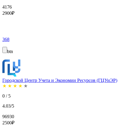
4176
2900
₽
368
btn
Городской Центр Учета и Экономии Ресурсов (ГЦУиЭР)
★
★
★
★
★
0 / 5
4.03/5
96930
2500
₽