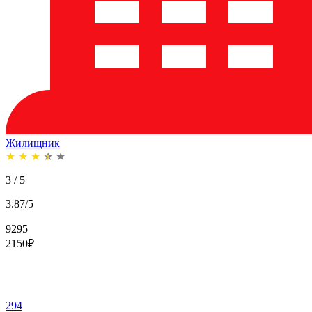
Жилищник
★
★
★
★
★
3 / 5
3.87/5
9295
2150
₽
294