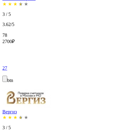
★
★
★
★
★
3 / 5
3.62/5
78
2700
₽
27
btn
Вергиз
★
★
★
★
★
3 / 5