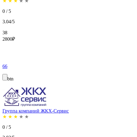
★
★
★
★
★
0 / 5
3.04/5
38
2800
₽
66
btn
Группа компаний ЖКХ-Сервис
★
★
★
★
★
0 / 5