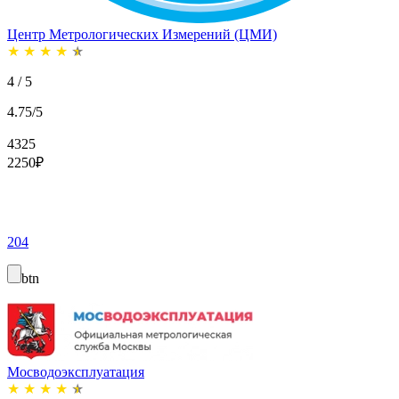
Центр Метрологических Измерений (ЦМИ)
★
★
★
★
★
4 / 5
4.75/5
4325
2250
₽
204
btn
Мосводоэксплуатация
★
★
★
★
★