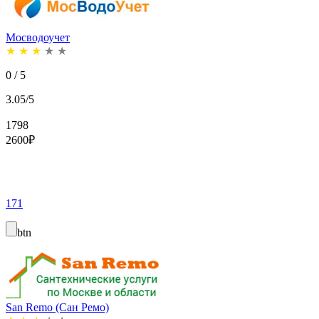
Мосводоучет
★
★
★
★
★
0 / 5
3.05/5
1798
2600
₽
171
btn
San Remo (Сан Ремо)