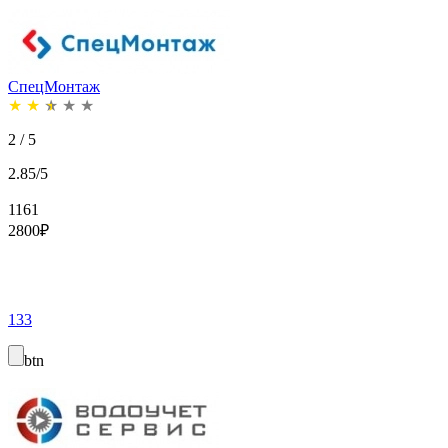
СпецМонтаж
★
★
★
★
★
2 / 5
2.85/5
1161
2800
₽
133
btn