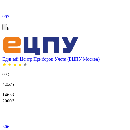
997
btn
Единый Центр Приборов Учета (ЕЦПУ Москва)
★
★
★
★
★
0 / 5
4.02/5
14633
2000
₽
306