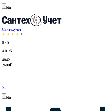
btn
Сантехучет
★
★
★
★
★
0 / 5
4.01/5
4842
2600
₽
51
btn