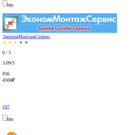
btn
ЭкономМонтажСервис
★
★
★
★
★
0 / 5
3.09/5
836
4500
₽
107
btn