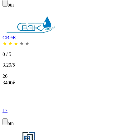
btn
СВЭК
★
★
★
★
★
0 / 5
3.29/5
26
3400
₽
17
btn