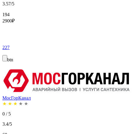
3.57/5
194
2900
₽
227
btn
МосГорКанал
★
★
★
★
★
0 / 5
3.4/5