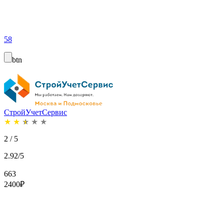
58
btn
СтройУчетСервис
★
★
★
★
★
2 / 5
2.92/5
663
2400
₽