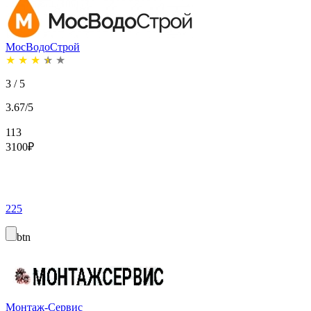
МосВодоСтрой
★
★
★
★
★
3 / 5
3.67/5
113
3100
₽
225
btn
Монтаж-Сервис