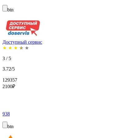
btn
Доступный сервис
★
★
★
★
★
3 / 5
3.72/5
129357
2100
₽
938
btn