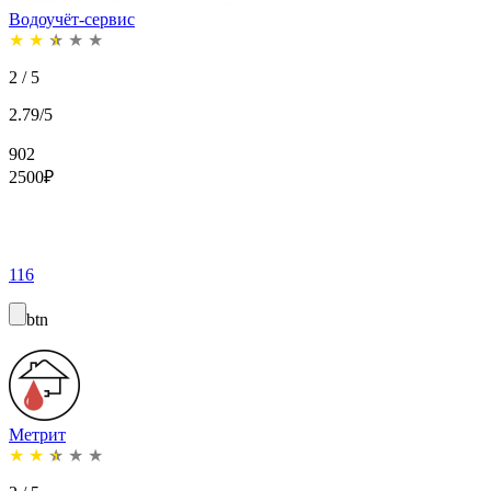
Водоучёт-сервис
★
★
★
★
★
2 / 5
2.79/5
902
2500
₽
116
btn
Метрит
★
★
★
★
★