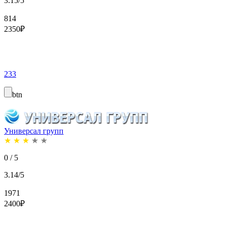
3.15/5
814
2350
₽
233
btn
Универсал групп
★
★
★
★
★
0 / 5
3.14/5
1971
2400
₽