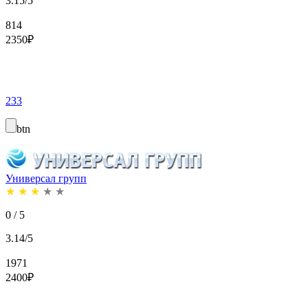
3.15/5
814
2350
₽
233
btn
Универсал групп
★
★
★
★
★
0 / 5
3.14/5
1971
2400
₽