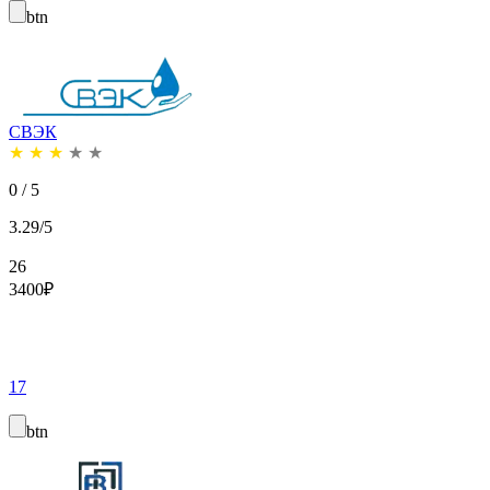
btn
СВЭК
★
★
★
★
★
0 / 5
3.29/5
26
3400
₽
17
btn