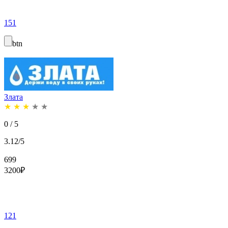
151
btn
Злата
★
★
★
★
★
0 / 5
3.12/5
699
3200
₽
121