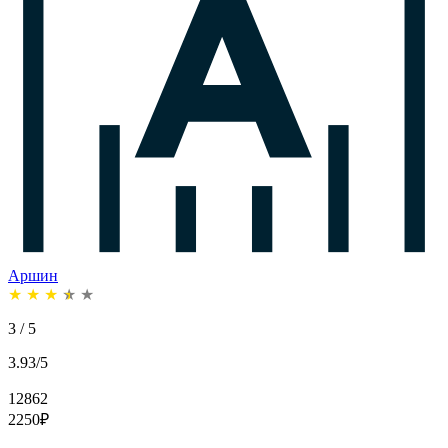
Аршин
★
★
★
★
★
3 / 5
3.93/5
12862
2250
₽