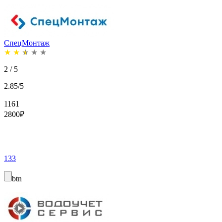
СпецМонтаж
★
★
★
★
★
2 / 5
2.85/5
1161
2800
₽
133
btn