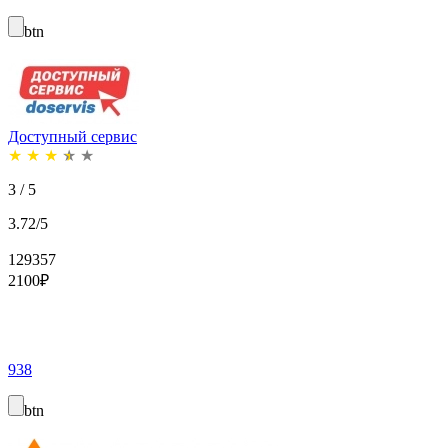
btn
Доступный сервис
★
★
★
★
★
3 / 5
3.72/5
129357
2100
₽
938
btn