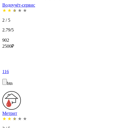
Водоучёт-сервис
★
★
★
★
★
2 / 5
2.79/5
902
2500
₽
116
btn
Метрит
★
★
★
★
★