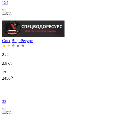
154
btn
СпецВодоРесурс
★
★
★
★
★
2 / 5
2.87/5
12
2450
₽
33
btn