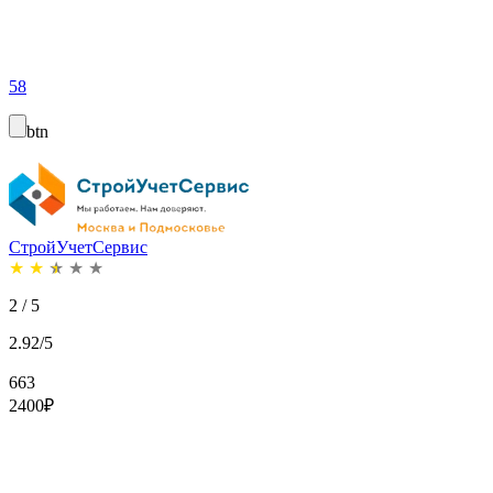
58
btn
СтройУчетСервис
★
★
★
★
★
2 / 5
2.92/5
663
2400
₽