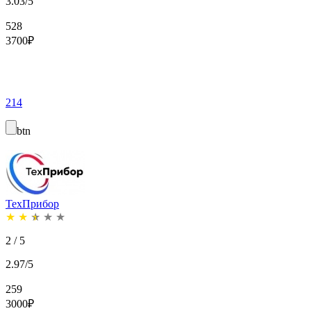
3.03/5
528
3700
₽
214
btn
ТехПрибор
★
★
★
★
★
2 / 5
2.97/5
259
3000
₽