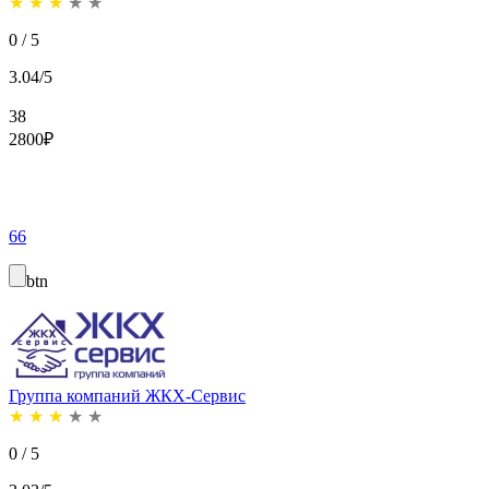
★
★
★
★
★
0 / 5
3.04/5
38
2800
₽
66
btn
Группа компаний ЖКХ-Сервис
★
★
★
★
★
0 / 5