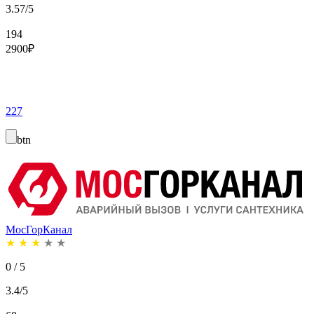
3.57/5
194
2900
₽
227
btn
МосГорКанал
★
★
★
★
★
0 / 5
3.4/5