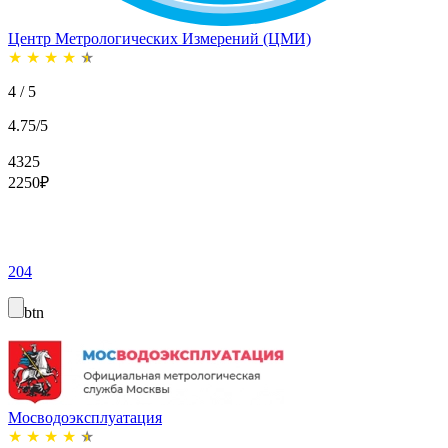
Центр Метрологических Измерений (ЦМИ)
★
★
★
★
★
4 / 5
4.75/5
4325
2250
₽
204
btn
Мосводоэксплуатация
★
★
★
★
★