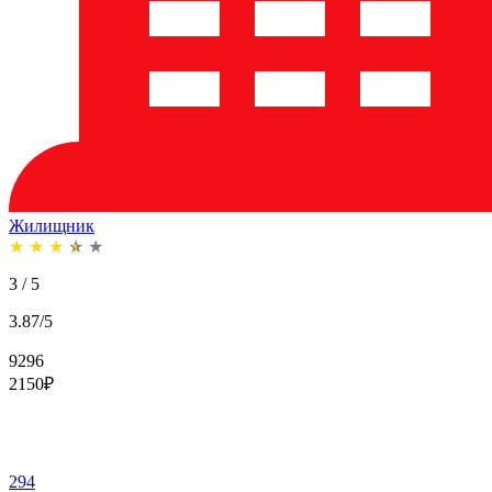
Жилищник
★
★
★
★
★
3 / 5
3.87/5
9296
2150
₽
294