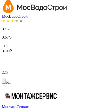
МосВодоСтрой
★
★
★
★
★
3 / 5
3.67/5
113
3100
₽
225
btn
Монтаж-Сервис