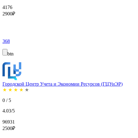
4176
2900
₽
368
btn
Городской Центр Учета и Экономии Ресурсов (ГЦУиЭР)
★
★
★
★
★
0 / 5
4.03/5
96931
2500
₽