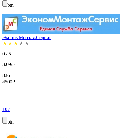
btn
ЭкономМонтажСервис
★
★
★
★
★
0 / 5
3.09/5
836
4500
₽
107
btn