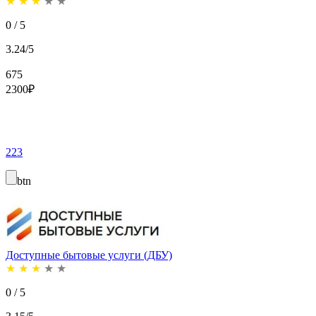
★
★
★
★
★
0 / 5
3.24/5
675
2300
₽
223
btn
Доступные бытовые услуги (ДБУ)
★
★
★
★
★
0 / 5