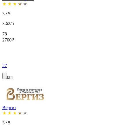
★
★
★
★
★
3 / 5
3.62/5
78
2700
₽
27
btn
Вергиз
★
★
★
★
★
3 / 5