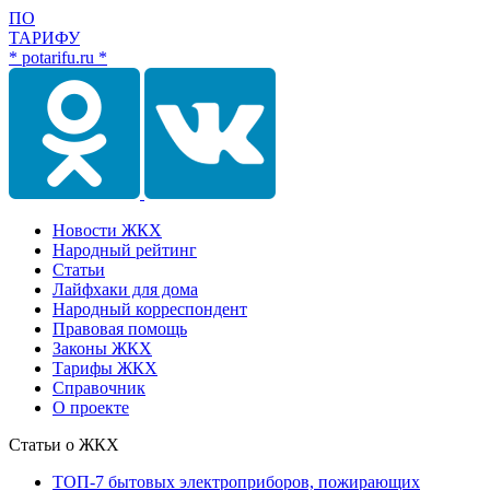
ПО
ТАРИФУ
* potarifu.ru *
Новости ЖКХ
Народный рейтинг
Статьи
Лайфхаки для дома
Народный корреспондент
Правовая помощь
Законы ЖКХ
Тарифы ЖКХ
Справочник
О проекте
Статьи о ЖКХ
ТОП-7 бытовых электроприборов, пожирающих