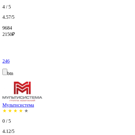
4 / 5
4.57/5
9684
2150
₽
246
btn
Мультисистема
★
★
★
★
★
0 / 5
4.12/5