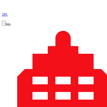
281
btn