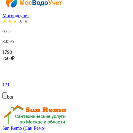
Мосводоучет
★
★
★
★
★
0 / 5
3.05/5
1798
2600
₽
171
btn
San Remo (Сан Ремо)