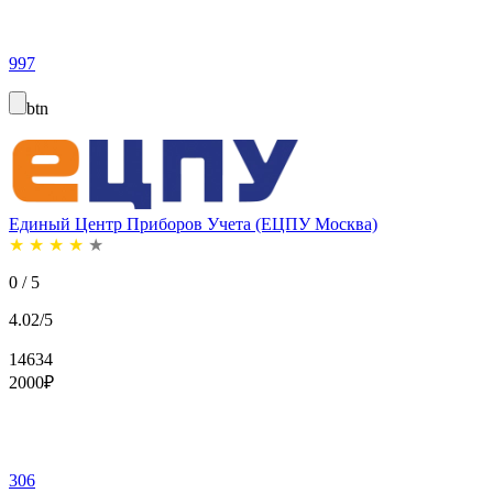
997
btn
Единый Центр Приборов Учета (ЕЦПУ Москва)
★
★
★
★
★
0 / 5
4.02/5
14634
2000
₽
306