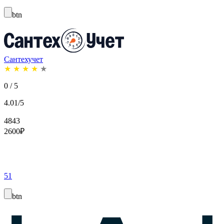
btn
Сантехучет
★
★
★
★
★
0 / 5
4.01/5
4843
2600
₽
51
btn