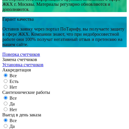
ЖКХ г. Москвы. Материалы регулярно обновляются и
дополняются.
Гарант качества
Оставив заявку через портал ПоТарифу, вы получаете защиту
в сфере ЖКХ. Компании знают, что при недобросовестной
работе они 100% получат негативный отзыв и претензию на
нашем сайте.
Поверка счетчиков
Замена счетчиков
Установка счетчиков
Аккредитация
Все
Есть
Нет
Сантехнические работы
Все
Да
Нет
Выезд в день заказа
Все
Да