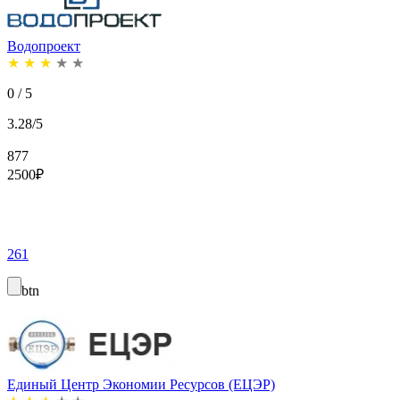
Водопроект
★
★
★
★
★
0 / 5
3.28/5
877
2500
₽
261
btn
Единый Центр Экономии Ресурсов (ЕЦЭР)